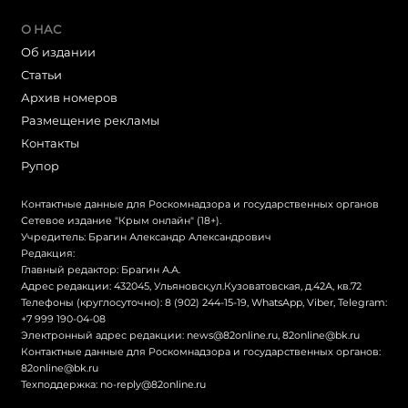
О НАС
Об издании
Статьи
Архив номеров
Размещение рекламы
Контакты
Рупор
Контактные данные для Роскомнадзора и государственных органов
Сетевое издание "Крым онлайн" (18+).
Учредитель: Брагин Александр Александрович
Редакция:
Главный редактор: Брагин А.А.
Адрес редакции: 432045, Ульяновск,ул.Кузоватовская, д.42А, кв.72
Телефоны (круглосуточно): 8 (902) 244-15-19, WhatsApp, Viber, Telegram:
+7 999 190-04-08
Электронный адрес редакции:
news@82online.ru
,
82online@bk.ru
Контактные данные для Роскомнадзора и государственных органов:
82online@bk.ru
Техподдержка:
no-reply@82online.ru