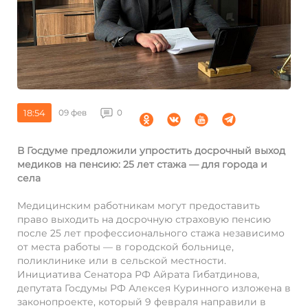
18:54
09 фев
0
В Госдуме предложили упростить досрочный выход
медиков на пенсию: 25 лет стажа — для города и
села
Медицинским работникам могут предоставить
право выходить на досрочную страховую пенсию
после 25 лет профессионального стажа независимо
от места работы — в городской больнице,
поликлинике или в сельской местности.
Инициатива Сенатора РФ Айрата Гибатдинова,
депутата Госдумы РФ Алексея Куринного изложена в
законопроекте, который 9 февраля направили в