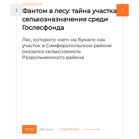
ЭКОЛОГИЯ
КУ
Фантом в лесу: тайна участка
Л
сельхозназначения среди
т
Гослесфонда
п
с
Лес, которого «нет» на бумаге: как
С
участок в Симферопольском районе
оказался сельхозземель
Ле
Раздольненского района
зн
сп
С
10:12
06 июн
1
подробнее