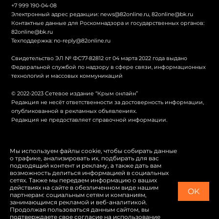
+7 999 190-04-08
Электронный адрес редакции:
news@82online.ru
,
82online@bk.ru
Контактные данные для Роскомнадзора и государственных органов:
82online@bk.ru
Техподдержка:
no-reply@82online.ru
Свидетельство ЭЛ № ФС77-82812 от 04 марта 2022 года выдано
Федеральной службой по надзору в сфере связи, информационных
технологий и массовых коммуникаций
© 2022-2023 Сетевое издание “Крым онлайн”
Редакция не несёт ответственности за достоверность информации,
опубликованной в рекламных объявлениях.
Редакция не предоставляет справочной информации.
© Крым онлайн
Мы используем файлы cookie, чтобы собирать данные
о трафике, анализировать их, подбирать для вас
Политика конфиденциальности
подходящий контент и рекламу, а также дать вам
возможность делиться информацией в социальных
Карта сайта
сетях. Также мы передаем информацию о ваших
действиях на сайте в обезличенном виде нашим
OK
Switch to English
партнерам: социальным сетям и компаниям,
занимающимся рекламой и веб-аналитикой.
Продолжая пользоваться данным сайтом, вы
подтверждаете свое согласие на использование