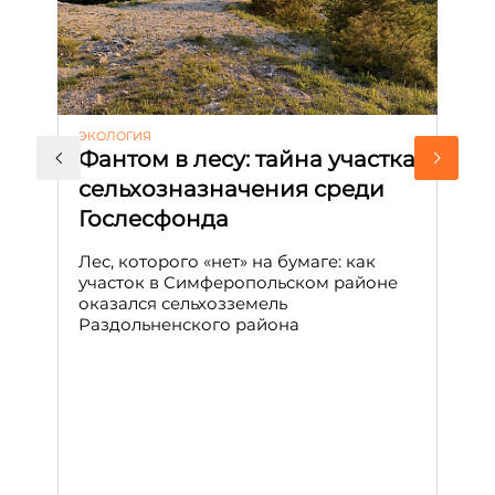
ЭКОЛОГИЯ
КУ
Фантом в лесу: тайна участка
Л
сельхозназначения среди
т
Гослесфонда
п
с
Лес, которого «нет» на бумаге: как
С
участок в Симферопольском районе
оказался сельхозземель
Ле
Раздольненского района
зн
сп
С