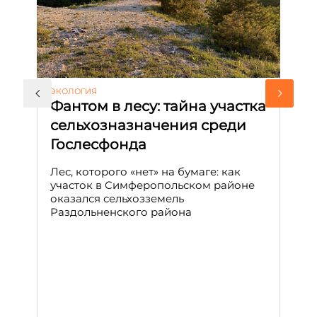
ЭКОЛОГИЯ
КУ
Фантом в лесу: тайна участка
Л
сельхозназначения среди
т
Гослесфонда
п
с
Лес, которого «нет» на бумаге: как
С
участок в Симферопольском районе
оказался сельхозземель
Ле
Раздольненского района
зн
сп
С