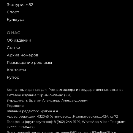
Экотуризм82
Cпорт
Культура
О НАС
Об издании
Статьи
Архив номеров
Размещение рекламы
Контакты
Рупор
Контактные данные для Роскомнадзора и государственных органов
Сетевое издание "Крым онлайн" (18+).
Учредитель: Брагин Александр Александрович
Редакция:
Главный редактор: Брагин А.А.
Адрес редакции: 432045, Ульяновск,ул.Кузоватовская, д.42А, кв.72
Телефоны (круглосуточно): 8 (902) 244-15-19, WhatsApp, Viber, Telegram:
+7 999 190-04-08
Электронный адрес редакции:
news@82online.ru
,
82online@bk.ru