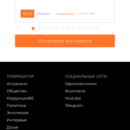
10:12
06 июн
1
подробнее
Посмотреть все новости
РУБРИКАТОР
СОЦИАЛЬНЫЕ СЕТИ
Актуально
Одноклассники
Общество
Вконтакте
Коррупция82
Youtube
Политика
Telegram
Эксклюзив
Интервью
Досье