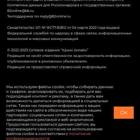
Контактные данные для Роскомнадзора и государственных органов:
82online@bk.ru
Техподдержка:
no-reply@82online.ru
Свидетельство ЭЛ № ФС77-82812 от 04 марта 2022 года выдано
Федеральной службой по надзору в сфере связи, информационных
технологий и массовых коммуникаций
© 2022-2023 Сетевое издание “Крым онлайн”
Редакция не несёт ответственности за достоверность информации,
опубликованной в рекламных объявлениях.
Редакция не предоставляет справочной информации.
© Крым онлайн
Мы используем файлы cookie, чтобы собирать данные
о трафике, анализировать их, подбирать для вас
Политика конфиденциальности
подходящий контент и рекламу, а также дать вам
возможность делиться информацией в социальных
Карта сайта
сетях. Также мы передаем информацию о ваших
действиях на сайте в обезличенном виде нашим
OK
Switch to English
партнерам: социальным сетям и компаниям,
занимающимся рекламой и веб-аналитикой.
Продолжая пользоваться данным сайтом, вы
подтверждаете свое согласие на использование
файлов cookie в соответствии с
политикой
конфиденциальности