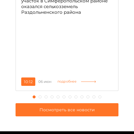
участок в Симферопольском районе
оказался сельхозземель
Ле
Раздольненского района
зн
сп
С
10:12
06 июн
1
подробнее
Посмотреть все новости