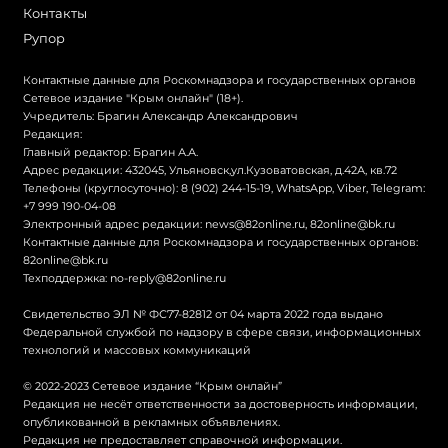
Контакты
Рупор
Контактные данные для Роскомнадзора и государственных органов
Сетевое издание "Крым онлайн" (18+).
Учредитель: Брагин Александр Александрович
Редакция:
Главный редактор: Брагин А.А.
Адрес редакции: 432045, Ульяновск,ул.Кузоватовская, д.42А, кв.72
Телефоны (круглосуточно): 8 (902) 244-15-19, WhatsApp, Viber, Telegram:
+7 999 190-04-08
Электронный адрес редакции:
news@82online.ru
,
82online@bk.ru
Контактные данные для Роскомнадзора и государственных органов:
82online@bk.ru
Техподдержка:
no-reply@82online.ru
Свидетельство ЭЛ № ФС77-82812 от 04 марта 2022 года выдано
Федеральной службой по надзору в сфере связи, информационных
технологий и массовых коммуникаций
© 2022-2023 Сетевое издание “Крым онлайн”
Редакция не несёт ответственности за достоверность информации,
опубликованной в рекламных объявлениях.
Редакция не предоставляет справочной информации.