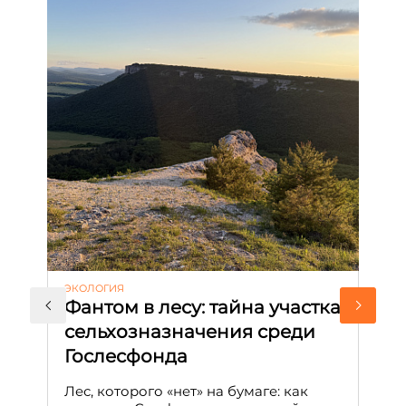
ЭКОЛОГИЯ
КУ
Фантом в лесу: тайна участка
Л
сельхозназначения среди
т
Гослесфонда
п
с
Лес, которого «нет» на бумаге: как
С