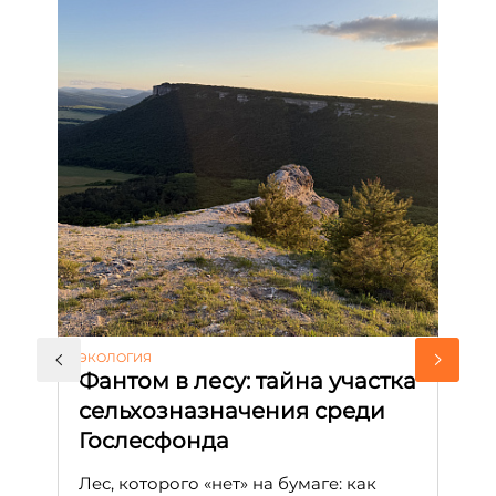
ЭКОЛОГИЯ
КУ
Фантом в лесу: тайна участка
Л
сельхозназначения среди
т
Гослесфонда
п
с
Лес, которого «нет» на бумаге: как