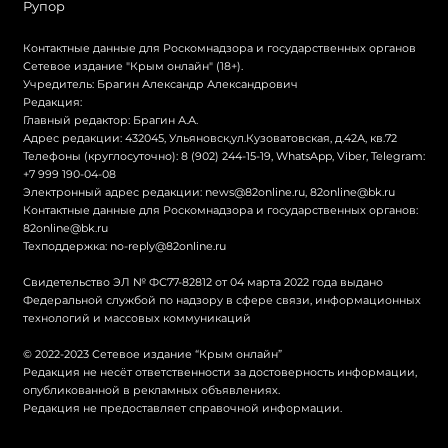
Рупор
Контактные данные для Роскомнадзора и государственных органов
Сетевое издание "Крым онлайн" (18+).
Учредитель: Брагин Александр Александрович
Редакция:
Главный редактор: Брагин А.А.
Адрес редакции: 432045, Ульяновск,ул.Кузоватовская, д.42А, кв.72
Телефоны (круглосуточно): 8 (902) 244-15-19, WhatsApp, Viber, Telegram:
+7 999 190-04-08
Электронный адрес редакции:
news@82online.ru
,
82online@bk.ru
Контактные данные для Роскомнадзора и государственных органов:
82online@bk.ru
Техподдержка:
no-reply@82online.ru
Свидетельство ЭЛ № ФС77-82812 от 04 марта 2022 года выдано
Федеральной службой по надзору в сфере связи, информационных
технологий и массовых коммуникаций
© 2022-2023 Сетевое издание “Крым онлайн”
Редакция не несёт ответственности за достоверность информации,
опубликованной в рекламных объявлениях.
Редакция не предоставляет справочной информации.