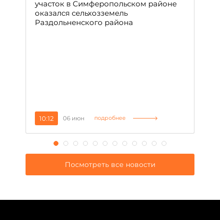
С
участок в Симферопольском районе
оказался сельхозземель
Ле
Раздольненского района
зн
сп
С
10:12
06 июн
1
подробнее
Посмотреть все новости