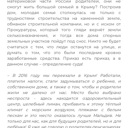
материковой части России родителей, они не
смогут жить большой семьей в Крыму? Построив
дом, молодая семья столкнулась не только с
трудностями строительства на каменнной земле,
обманом строительной компании, но и с иском от
Прокуратуры, который того гляди вернёт земли
сельхозназначения, и тогда все дома спорных
земельных участков пойдут под снос. Никто не будет
считаться с тем, что люди останутся на улице, и
думать о том, что это были последние кровно
заработанные средства. Приказ есть приказ, а в
данном случае – определение суда!
– В 2016 году мы переехали в Крым! Работали,
платили налоги, стали задумываться о ребенке, и
собственном доме, а также о том, чтобы и родители
жили не далеко от нас. Место было выбрано
неспроста - здесь находится оздоровительный
центр, целебный лиман, прибавить к этому тёплый
климат с морским воздухом, пляжами с белым
пескам и это место оказалось лучше Мальдив. Не
только для нас, как для будущих родителей, но и для
ребёнка! Я уже не говорю о родителях-пенсионерах,