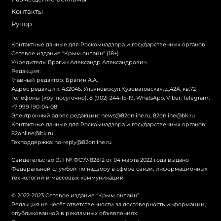
Контакты
Рупор
Контактные данные для Роскомнадзора и государственных органов
Сетевое издание "Крым онлайн" (18+).
Учредитель: Брагин Александр Александрович
Редакция:
Главный редактор: Брагин А.А.
Адрес редакции: 432045, Ульяновск,ул.Кузоватовская, д.42А, кв.72
Телефоны (круглосуточно): 8 (902) 244-15-19, WhatsApp, Viber, Telegram:
+7 999 190-04-08
Электронный адрес редакции:
news@82online.ru
,
82online@bk.ru
Контактные данные для Роскомнадзора и государственных органов:
82online@bk.ru
Техподдержка:
no-reply@82online.ru
Свидетельство ЭЛ № ФС77-82812 от 04 марта 2022 года выдано
Федеральной службой по надзору в сфере связи, информационных
технологий и массовых коммуникаций
© 2022-2023 Сетевое издание “Крым онлайн”
Редакция не несёт ответственности за достоверность информации,
опубликованной в рекламных объявлениях.