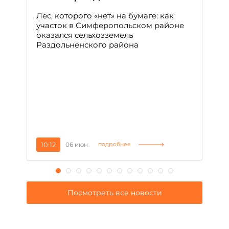
с
Лес, которого «нет» на бумаге: как
С
участок в Симферопольском районе
оказался сельхозземель
Ле
Раздольненского района
зн
сп
С
10:12
06 июн
1
подробнее
Посмотреть все новости