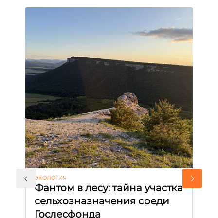
ЭКОЛОГИЯ
КУ
Фантом в лесу: тайна участка
Л
сельхозназначения среди
т
Гослесфонда
п