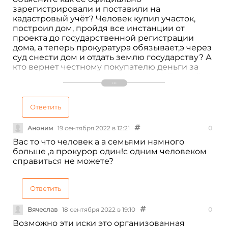
зарегистрировали и поставили на
кадастровый учёт? Человек купил участок,
построил дом, пройдя все инстанции от
проекта до государственной регистрации
дома, а теперь прокуратура обязывает,э через
суд снести дом и отдать землю государству? А
кто вернет честному покупателю деньги за
участок, деньги за постройку дома? Полный
беспредел! Если земля выделена незаконно
за это должен ответить честный покупатель?
Бред! Где все эти года была прокуратура?
Ответить
Ждали когда честный собственник построит
дом? Позор таким представителям закона.
Аноним
19 сентября 2022 в 12:21
0
Вас то что человек а а семьями намного
больше ,а прокурор один!с одним человеком
справиться не можете?
Ответить
Вячеслав
18 сентября 2022 в 19:10
0
Возможно эти иски это организованная