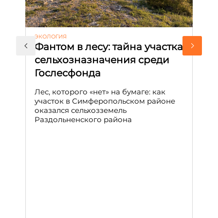
ЭКОЛОГИЯ
КУ
Фантом в лесу: тайна участка
Л
сельхозназначения среди
т
Гослесфонда
п
с
Лес, которого «нет» на бумаге: как
С
участок в Симферопольском районе
оказался сельхозземель
Ле
Раздольненского района
зн
сп
С