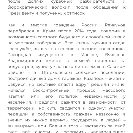
после долгих судебных разбирательств и
бюрократических волокит, после обращения к
Президенту и полученных отписок.
Как и многие граждане России, Речкунов
перебрался в Крым после 2014 года, поверив в
возможность светлого будущего и спокойной жизни
на морском побережье. Всю жизнь мужчина отдал
госслужбе, вышел на пенсию в звании полковника.
Распродав имущество в Москве, Вячеслав
Владимирович вместе с семьей переехал на
полуостров, купил у частного лица землю в Сакском
районе – в Штормовском сельском поселении,
построил дачный дом с гаражом. Казалось – живи и
радуйся, но местные власти вдруг решили иначе.
Начался бесконтрольный процесс массового
изъятия или его попыток недвижимости у
населения. Предлоги разнятся в зависимости от
территории, но суть сводится к одному: участки
перешли в собственность граждан незаконно, а
значит, их нужно вернуть государству, а людей –
вышвырнуть вон. Больше того – заставить за свой
счет всё снести и оформить «возвращение»