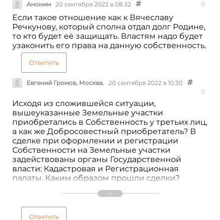
Аноним
20 сентября 2022 в 08:32
0
Если такое отношение как к Вячеславу
Речкунову, который сполна отдал долг Родине,
то кто будет её защищать. Властям надо будет
узаконить его права на данную собственность.
Ответить
Евгений Громов, Москва.
20 сентября 2022 в 10:30
0
Исходя из сложившейся ситуации,
вышеуказанные Земельные участки
приобретались в Собственность у третьих лиц,
а как же Добросовестный приобретатель? В
сделке при оформлении и регистрации
Собственности на Земельные участки
задействованы органы Государственной
власти: Кадастровая и Регистрационная
палаты. Каким образом прошли сделки?
Проверки необходимо проводить как
минимум в органах местного Управления, а не
терроризировать законопослушных граждан.
Ответить