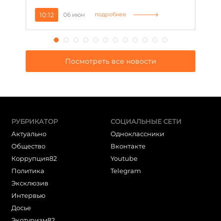
10:12
06 июн
1
подробнее
Посмотреть все новости
РУБРИКАТОР
СОЦИАЛЬНЫЕ СЕТИ
Актуально
Одноклассники
Общество
Вконтакте
Коррупция82
Youtube
Политика
Telegram
Эксклюзив
Интервью
Досье
Экотуризм82