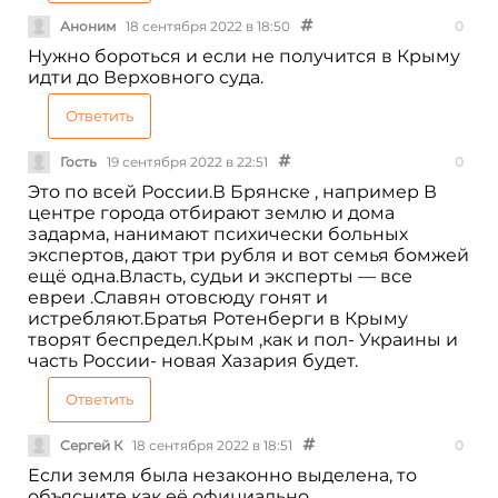
Аноним
18 сентября 2022 в 18:50
0
Нужно бороться и если не получится в Крыму
идти до Верховного суда.
Ответить
Гость
19 сентября 2022 в 22:51
0
Это по всей России.В Брянске , например В
центре города отбирают землю и дома
задарма, нанимают психически больных
экспертов, дают три рубля и вот семья бомжей
ещё одна.Власть, судьи и эксперты — все
евреи .Славян отовсюду гонят и
истребляют.Братья Ротенберги в Крыму
творят беспредел.Крым ,как и пол- Украины и
часть России- новая Хазария будет.
Ответить
Сергей К
18 сентября 2022 в 18:51
0
Если земля была незаконно выделена, то
объясните как её официально