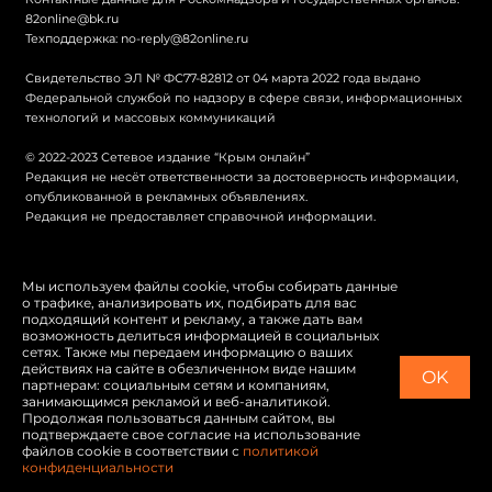
82online@bk.ru
Техподдержка:
no-reply@82online.ru
Свидетельство ЭЛ № ФС77-82812 от 04 марта 2022 года выдано
Федеральной службой по надзору в сфере связи, информационных
технологий и массовых коммуникаций
© 2022-2023 Сетевое издание “Крым онлайн”
Редакция не несёт ответственности за достоверность информации,
опубликованной в рекламных объявлениях.
Редакция не предоставляет справочной информации.
© Крым онлайн
Мы используем файлы cookie, чтобы собирать данные
о трафике, анализировать их, подбирать для вас
Политика конфиденциальности
подходящий контент и рекламу, а также дать вам
возможность делиться информацией в социальных
Карта сайта
сетях. Также мы передаем информацию о ваших
действиях на сайте в обезличенном виде нашим
OK
Switch to English
партнерам: социальным сетям и компаниям,
занимающимся рекламой и веб-аналитикой.
Продолжая пользоваться данным сайтом, вы
подтверждаете свое согласие на использование
файлов cookie в соответствии с
политикой
конфиденциальности