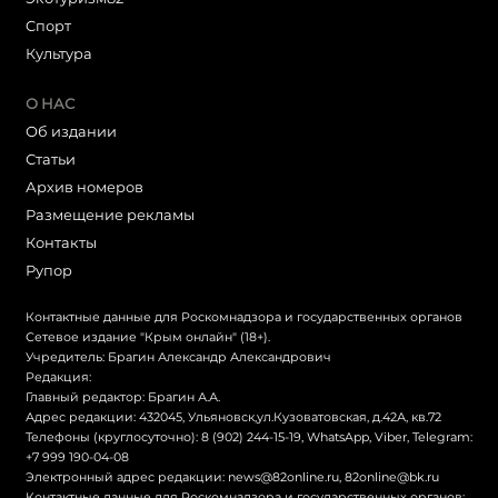
Cпорт
Культура
О НАС
Об издании
Статьи
Архив номеров
Размещение рекламы
Контакты
Рупор
Контактные данные для Роскомнадзора и государственных органов
Сетевое издание "Крым онлайн" (18+).
Учредитель: Брагин Александр Александрович
Редакция:
Главный редактор: Брагин А.А.
Адрес редакции: 432045, Ульяновск,ул.Кузоватовская, д.42А, кв.72
Телефоны (круглосуточно): 8 (902) 244-15-19, WhatsApp, Viber, Telegram:
+7 999 190-04-08
Электронный адрес редакции:
news@82online.ru
,
82online@bk.ru
Контактные данные для Роскомнадзора и государственных органов: