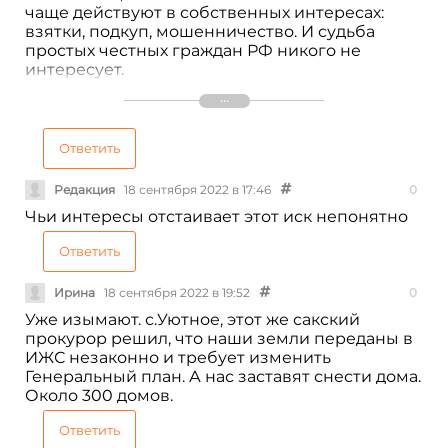
чаще действуют в собственных интересах:
взятки, подкуп, мошенничество. И судьба
простых честных граждан РФ никого не
интересует.
И это во время войны!
А не пора ли провести чистку грязи и
плесени?
И да, я заинтересованное лицо! Гражданин РФ,
Ответить
менеджер IT, не юрист, не чиновник, но
потомок честных славных русичей. Я тоже
Редакция
18 сентября 2022 в 17:46
0
готовлюсь к битве с заместителем
Чьи интересы отстаивает этот иск непонятно
ген.прокурора Республики Крым, чтобы
отстоять законно купленную землю и
Ответить
построенный дом на заработанные деньги!
Ирина
18 сентября 2022 в 19:52
0
Уже изымают. с.Уютное, этот же сакский
прокурор решил, что наши земли переданы в
ИЖС незаконно и требует изменить
Генеральный план. А нас заставят снести дома.
Около 300 домов.
Ответить