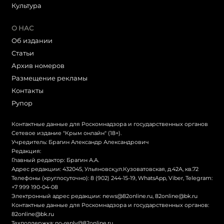
Культура
О НАС
Об издании
Статьи
Архив номеров
Размещение рекламы
Контакты
Рупор
Контактные данные для Роскомнадзора и государственных органов
Сетевое издание "Крым онлайн" (18+).
Учредитель: Брагин Александр Александрович
Редакция:
Главный редактор: Брагин А.А.
Адрес редакции: 432045, Ульяновск,ул.Кузоватовская, д.42А, кв.72
Телефоны (круглосуточно): 8 (902) 244-15-19, WhatsApp, Viber, Telegram:
+7 999 190-04-08
Электронный адрес редакции:
news@82online.ru
,
82online@bk.ru
Контактные данные для Роскомнадзора и государственных органов:
82online@bk.ru
Техподдержка:
no-reply@82online.ru