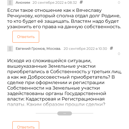
Аноним
20 сентября 2022 в 08:32
0
Если такое отношение как к Вячеславу
Речкунову, который сполна отдал долг Родине,
то кто будет её защищать. Властям надо будет
узаконить его права на данную собственность.
Ответить
Евгений Громов, Москва.
20 сентября 2022 в 10:30
0
Исходя из сложившейся ситуации,
вышеуказанные Земельные участки
приобретались в Собственность у третьих лиц,
а как же Добросовестный приобретатель? В
сделке при оформлении и регистрации
Собственности на Земельные участки
задействованы органы Государственной
власти: Кадастровая и Регистрационная
палаты. Каким образом прошли сделки?
Проверки необходимо проводить как
минимум в органах местного Управления, а не
терроризировать законопослушных граждан.
Ответить