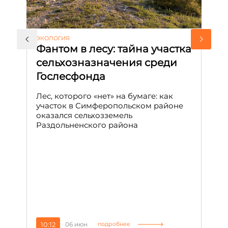
ЭКОЛОГИЯ
КУ
Фантом в лесу: тайна участка
Л
сельхозназначения среди
т
Гослесфонда
п
с
Лес, которого «нет» на бумаге: как
С
участок в Симферопольском районе
оказался сельхозземель
Ле
Раздольненского района
зн
сп
С
10:12
06 июн
1
подробнее