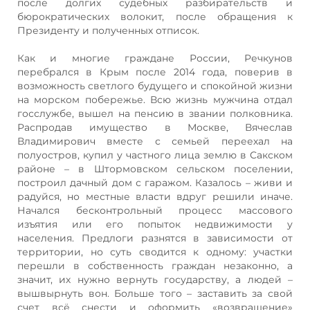
после долгих судебных разбирательств и
бюрократических волокит, после обращения к
Президенту и полученных отписок.
Как и многие граждане России, Речкунов
перебрался в Крым после 2014 года, поверив в
возможность светлого будущего и спокойной жизни
на морском побережье. Всю жизнь мужчина отдал
госслужбе, вышел на пенсию в звании полковника.
Распродав имущество в Москве, Вячеслав
Владимирович вместе с семьей переехал на
полуостров, купил у частного лица землю в Сакском
районе – в Штормовском сельском поселении,
построил дачный дом с гаражом. Казалось – живи и
радуйся, но местные власти вдруг решили иначе.
Начался бесконтрольный процесс массового
изъятия или его попыток недвижимости у
населения. Предлоги разнятся в зависимости от
территории, но суть сводится к одному: участки
перешли в собственность граждан незаконно, а
значит, их нужно вернуть государству, а людей –
вышвырнуть вон. Больше того – заставить за свой
счет всё снести и оформить «возвращение»