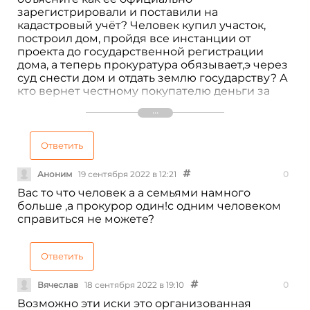
зарегистрировали и поставили на
кадастровый учёт? Человек купил участок,
построил дом, пройдя все инстанции от
проекта до государственной регистрации
дома, а теперь прокуратура обязывает,э через
суд снести дом и отдать землю государству? А
кто вернет честному покупателю деньги за
участок, деньги за постройку дома? Полный
беспредел! Если земля выделена незаконно
за это должен ответить честный покупатель?
Бред! Где все эти года была прокуратура?
Ответить
Ждали когда честный собственник построит
дом? Позор таким представителям закона.
Аноним
19 сентября 2022 в 12:21
0
Вас то что человек а а семьями намного
больше ,а прокурор один!с одним человеком
справиться не можете?
Ответить
Вячеслав
18 сентября 2022 в 19:10
0
Возможно эти иски это организованная