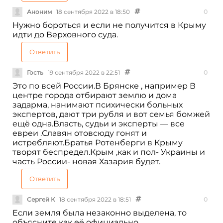
Аноним
18 сентября 2022 в 18:50
0
Нужно бороться и если не получится в Крыму
идти до Верховного суда.
Ответить
Гость
19 сентября 2022 в 22:51
0
Это по всей России.В Брянске , например В
центре города отбирают землю и дома
задарма, нанимают психически больных
экспертов, дают три рубля и вот семья бомжей
ещё одна.Власть, судьи и эксперты — все
евреи .Славян отовсюду гонят и
истребляют.Братья Ротенберги в Крыму
творят беспредел.Крым ,как и пол- Украины и
часть России- новая Хазария будет.
Ответить
Сергей К
18 сентября 2022 в 18:51
0
Если земля была незаконно выделена, то
объясните как её официально