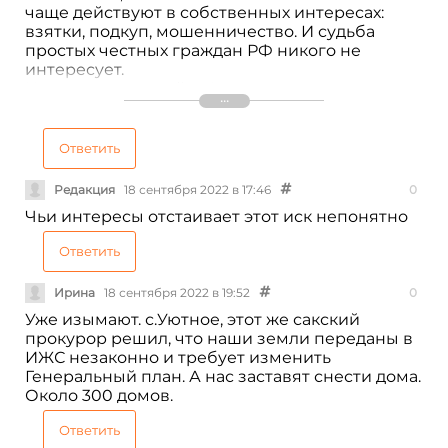
чаще действуют в собственных интересах:
взятки, подкуп, мошенничество. И судьба
простых честных граждан РФ никого не
интересует.
И это во время войны!
А не пора ли провести чистку грязи и
плесени?
И да, я заинтересованное лицо! Гражданин РФ,
Ответить
менеджер IT, не юрист, не чиновник, но
потомок честных славных русичей. Я тоже
Редакция
18 сентября 2022 в 17:46
0
готовлюсь к битве с заместителем
Чьи интересы отстаивает этот иск непонятно
ген.прокурора Республики Крым, чтобы
отстоять законно купленную землю и
Ответить
построенный дом на заработанные деньги!
Ирина
18 сентября 2022 в 19:52
0
Уже изымают. с.Уютное, этот же сакский
прокурор решил, что наши земли переданы в
ИЖС незаконно и требует изменить
Генеральный план. А нас заставят снести дома.
Около 300 домов.
Ответить