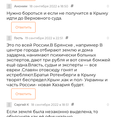
Аноним
18 сентября 2022 в 18:50
0
Нужно бороться и если не получится в Крыму
идти до Верховного суда.
Ответить
Гость
19 сентября 2022 в 22:51
0
Это по всей России.В Брянске , например В
центре города отбирают землю и дома
задарма, нанимают психически больных
экспертов, дают три рубля и вот семья бомжей
ещё одна.Власть, судьи и эксперты — все
евреи .Славян отовсюду гонят и
истребляют.Братья Ротенберги в Крыму
творят беспредел.Крым ,как и пол- Украины и
часть России- новая Хазария будет.
Ответить
Сергей К
18 сентября 2022 в 18:51
0
Если земля была незаконно выделена, то
объясните как её официально