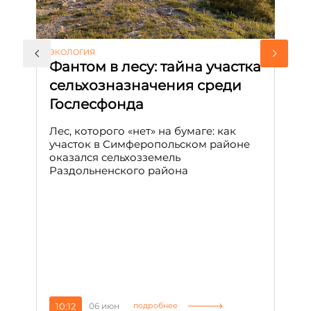
ЭКОЛОГИЯ
КУ
Фантом в лесу: тайна участка
Л
сельхозназначения среди
т
Гослесфонда
п
с
Лес, которого «нет» на бумаге: как
С
участок в Симферопольском районе
оказался сельхозземель
Ле
Раздольненского района
зн
сп
С
10:12
06 июн
1
подробнее