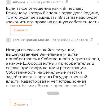
Аноним
20 сентября 2022 в 08:32
0
Если такое отношение как к Вячеславу
Речкунову, который сполна отдал долг Родине,
то кто будет её защищать. Властям надо будет
узаконить его права на данную собственность.
Ответить
Евгений Громов, Москва.
20 сентября 2022 в 10:30
0
Исходя из сложившейся ситуации,
вышеуказанные Земельные участки
приобретались в Собственность у третьих лиц,
а как же Добросовестный приобретатель? В
сделке при оформлении и регистрации
Собственности на Земельные участки
задействованы органы Государственной
власти: Кадастровая и Регистрационная
палаты. Каким образом прошли сделки?
Проверки необходимо проводить как
минимум в органах местного Управления, а не
терроризировать законопослушных граждан.
Ответить