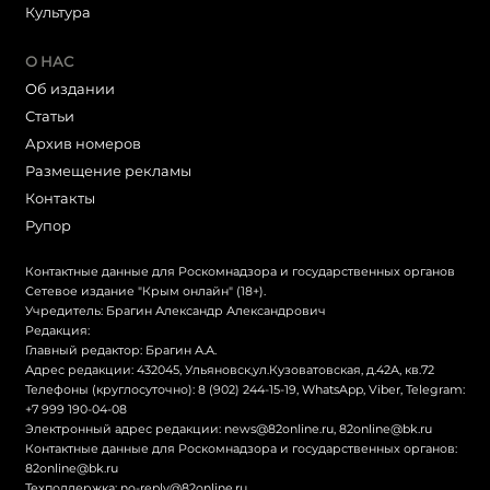
Культура
О НАС
Об издании
Статьи
Архив номеров
Размещение рекламы
Контакты
Рупор
Контактные данные для Роскомнадзора и государственных органов
Сетевое издание "Крым онлайн" (18+).
Учредитель: Брагин Александр Александрович
Редакция:
Главный редактор: Брагин А.А.
Адрес редакции: 432045, Ульяновск,ул.Кузоватовская, д.42А, кв.72
Телефоны (круглосуточно): 8 (902) 244-15-19, WhatsApp, Viber, Telegram:
+7 999 190-04-08
Электронный адрес редакции:
news@82online.ru
,
82online@bk.ru
Контактные данные для Роскомнадзора и государственных органов:
82online@bk.ru
Техподдержка:
no-reply@82online.ru