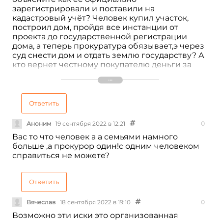
зарегистрировали и поставили на
кадастровый учёт? Человек купил участок,
построил дом, пройдя все инстанции от
проекта до государственной регистрации
дома, а теперь прокуратура обязывает,э через
суд снести дом и отдать землю государству? А
кто вернет честному покупателю деньги за
участок, деньги за постройку дома? Полный
беспредел! Если земля выделена незаконно
за это должен ответить честный покупатель?
Бред! Где все эти года была прокуратура?
Ответить
Ждали когда честный собственник построит
дом? Позор таким представителям закона.
Аноним
19 сентября 2022 в 12:21
0
Вас то что человек а а семьями намного
больше ,а прокурор один!с одним человеком
справиться не можете?
Ответить
Вячеслав
18 сентября 2022 в 19:10
0
Возможно эти иски это организованная