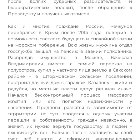
после долгих судебных разбирательств и
бюрократических волокит, после обращения к
Президенту и полученных отписок.
Как и многие граждане России, Речкунов
перебрался в Крым после 2014 года, поверив в
возможность светлого будущего и спокойной жизни
на морском побережье. Всю жизнь мужчина отдал
госслужбе, вышел на пенсию в звании полковника.
Распродав имущество в Москве, Вячеслав
Владимирович вместе с семьей переехал на
полуостров, купил у частного лица землю в Сакском
районе – в Штормовском сельском поселении,
построил дачный дом с гаражом. Казалось – живи и
радуйся, но местные власти вдруг решили иначе.
Начался бесконтрольный процесс массового
изъятия или его попыток недвижимости у
населения. Предлоги разнятся в зависимости от
территории, но суть сводится к одному: участки
перешли в собственность граждан незаконно, а
значит, их нужно вернуть государству, а людей –
вышвырнуть вон. Больше того – заставить за свой
счет всё снести и оформить «возвращение»