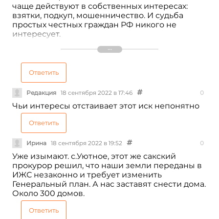
чаще действуют в собственных интересах:
взятки, подкуп, мошенничество. И судьба
простых честных граждан РФ никого не
интересует.
И это во время войны!
А не пора ли провести чистку грязи и
плесени?
И да, я заинтересованное лицо! Гражданин РФ,
Ответить
менеджер IT, не юрист, не чиновник, но
потомок честных славных русичей. Я тоже
Редакция
18 сентября 2022 в 17:46
0
готовлюсь к битве с заместителем
Чьи интересы отстаивает этот иск непонятно
ген.прокурора Республики Крым, чтобы
отстоять законно купленную землю и
Ответить
построенный дом на заработанные деньги!
Ирина
18 сентября 2022 в 19:52
0
Уже изымают. с.Уютное, этот же сакский
прокурор решил, что наши земли переданы в
ИЖС незаконно и требует изменить
Генеральный план. А нас заставят снести дома.
Около 300 домов.
Ответить