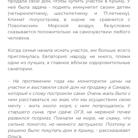
продала свой дом, чтобы купить участок в Крыму. У
неё была задача - поднять иммунитет своим детям
(четырехлетнему, шестилетнему и 17-летнему).
Климат полуострова, в корне не сравнится с
Поволжским. Морской воздух, безусловно
сказывается положительно на самочувствии любого
человека.
Когда семья начала искать участок, им больше всего
приглянулась Евпатория: народу не много, пляжи
одни из лучших, а главное вблизи оздоровительные
санатории.
- На протяжении года мы мониторили цены на
участки и выставили свой дом на продажу в Самаре,
который к слову построили сами. Очень жаль было с
ним расставаться, но зная, что мы осуществим свою
мечту - жить около моря, с ним попрощались. У
старшего сына, при сдаче ОГЭ, на нервной почве
развился псориаз. Поехали на море, не скажу, что
сильно помогло, но немного заглушило. Поэтому и
решено было покупать дом в Крыму
, - рассказывает
Ольга.