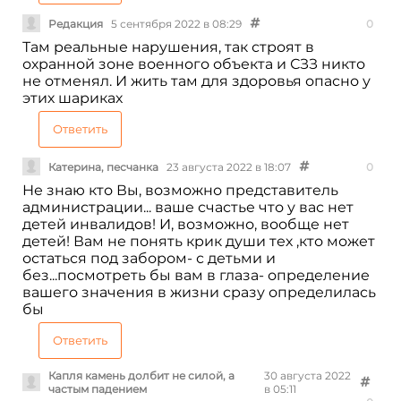
Редакция
5 сентября 2022 в 08:29
0
Там реальные нарушения, так строят в
охранной зоне военного объекта и СЗЗ никто
не отменял. И жить там для здоровья опасно у
этих шариках
Ответить
Катерина, песчанка
23 августа 2022 в 18:07
0
Не знаю кто Вы, возможно представитель
администрации... ваше счастье что у вас нет
детей инвалидов! И, возможно, вообще нет
детей! Вам не понять крик души тех ,кто может
остаться под забором- с детьми и
без...посмотреть бы вам в глаза- определение
вашего значения в жизни сразу определилась
бы
Ответить
Капля камень долбит не силой, а
30 августа 2022
частым падением
в 05:11