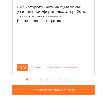
с
Лес, которого «нет» на бумаге: как
С
участок в Симферопольском районе
оказался сельхозземель
Ле
Раздольненского района
зн
сп
С
10:12
06 июн
1
подробнее
Посмотреть все новости