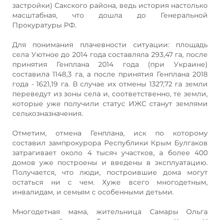
застройки) Сакского района, ведь история настолько
масштабная, что дошла до Генеральной
Прокуратуры РФ.
Для понимания плачевности ситуации: площадь
села Уютное до 2014 года составляла 293,47 га, после
принятия Генплана 2014 года (при Украине)
составила 1148,3 га, а после принятия Генплана 2018
года - 1621,19 га. В случае их отмены 1327,72 га земли
переведут из зоны села и, соответственно, те земли,
которые уже получили статус ИЖС станут землями
сельхозназначения.
Отметим, отмена Генплана, иск по которому
составил зампрокурора Республики Крым Булгаков
затрагивает около 4 тысяч участков, а более 400
домов уже построены и введены в эксплуатацию.
Получается, что люди, построившие дома могут
остаться ни с чем. Хуже всего многодетным,
инвалидам, и семьям с особенными детьми.
Многодетная мама, жительница Самары Ольга