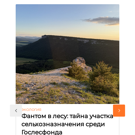
ЭКОЛОГИЯ
КУ
Фантом в лесу: тайна участка
Л
сельхозназначения среди
т
Гослесфонда
п