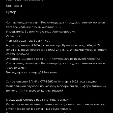
Контакты
Рупор
Контактные данные для Роскомнадзора и государственных органов
Сетевое издание "Крым онлайн" (18+).
Учредитель: Брагин Александр Александрович
Редакция:
Главный редактор: Брагин А.А.
Адрес редакции: 432045, Ульяновск,ул.Кузоватовская, д.42А, кв.72
Телефоны (круглосуточно): 8 (902) 244-15-19, WhatsApp, Viber, Telegram:
+7 999 190-04-08
Электронный адрес редакции:
news@82online.ru
,
82online@bk.ru
Контактные данные для Роскомнадзора и государственных органов:
82online@bk.ru
Техподдержка:
no-reply@82online.ru
Свидетельство ЭЛ № ФС77-82812 от 04 марта 2022 года выдано
Федеральной службой по надзору в сфере связи, информационных
технологий и массовых коммуникаций
© 2022-2023 Сетевое издание “Крым онлайн”
Редакция не несёт ответственности за достоверность информации,
опубликованной в рекламных объявлениях.