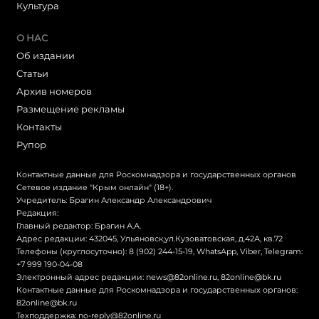
Культура
О НАС
Об издании
Статьи
Архив номеров
Размещение рекламы
Контакты
Рупор
Контактные данные для Роскомнадзора и государственных органов
Сетевое издание "Крым онлайн" (18+).
Учредитель: Брагин Александр Александрович
Редакция:
Главный редактор: Брагин А.А.
Адрес редакции: 432045, Ульяновск,ул.Кузоватовская, д.42А, кв.72
Телефоны (круглосуточно): 8 (902) 244-15-19, WhatsApp, Viber, Telegram:
+7 999 190-04-08
Электронный адрес редакции:
news@82online.ru
,
82online@bk.ru
Контактные данные для Роскомнадзора и государственных органов:
82online@bk.ru
Техподдержка:
no-reply@82online.ru