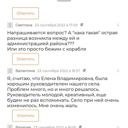
не в нашу пользу.
Все подобные ,непредвиденные
перемены,очень сильно меняют обстановку в
Ответить
селе ,так как разбираться новому человеку
будет сложно, тем более в Верховном Суде.
Светлана
23 сентября 2022 в 17:09
0
Очень сожалею и даже шокирована данным
Напрашивается вопрос? А "кака такая" острая
решением
разница возникла между ей и
администрацией района???
Или это просто бежим с корабля
Ответить
Валентина
23 сентября 2022 в 18:57
0
Я, считаю, что Елена Владимировна, была
хорошим руководителем нашего села.
Проблем много, но и много решалось.
Руководитель молодой, креативный, еще
будем не раз вспоминать. Село при ней очень
изменилось. Мне очень жаль.
Ответить
Валерия
23 сентября 2022 в 19:06
0