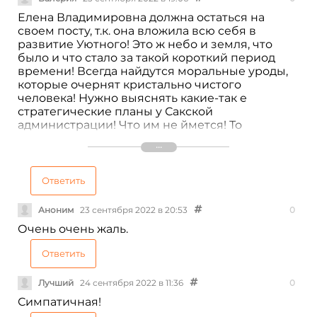
Елена Владимировна должна остаться на
своем посту, т.к. она вложила всю себя в
развитие Уютного! Это ж небо и земля, что
было и что стало за такой короткий период
времени! Всегда найдутся моральные уроды,
которые очернят кристально чистого
человека! Нужно выяснять какие-так е
стратегические планы у Сакской
администрации! Что им не ймется! То
ген.планы развития хотят отменять, начиная с
2014г. Что ещё их заботит??! Нам нужно
отстоять нашего главу администрации!
Ответить
Аноним
23 сентября 2022 в 20:53
0
Очень очень жаль.
Ответить
Лучший
24 сентября 2022 в 11:36
0
Симпатичная!