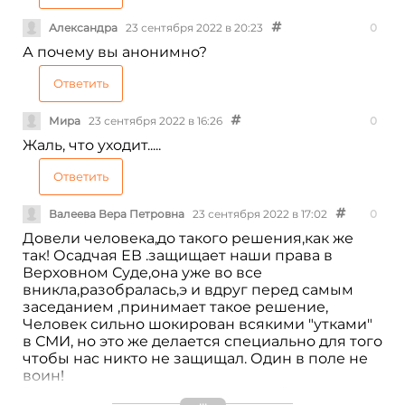
Александра
23 сентября 2022 в 20:23
0
А почему вы анонимно?
Ответить
Мира
23 сентября 2022 в 16:26
0
Жаль, что уходит.....
Ответить
Валеева Вера Петровна
23 сентября 2022 в 17:02
0
Довели человека,до такого решения,как же
так! Осадчая ЕВ .защищает наши права в
Верховном Суде,она уже во все
вникла,разобралась,э и вдруг перед самым
заседанием ,принимает такое решение,
Человек сильно шокирован всякими "утками"
в СМИ, но это же делается специально для того
чтобы нас никто не защищал. Один в поле не
воин!
В такое сложное для нас время , её решение