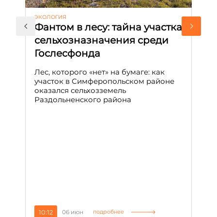
ЭКОЛОГИЯ
КУ
Фантом в лесу: тайна участка
Л
сельхозназначения среди
т
Гослесфонда
п
с
Лес, которого «нет» на бумаге: как
С
участок в Симферопольском районе
оказался сельхозземель
Ле
Раздольненского района
зн
сп
С
10:12
06 июн
1
подробнее