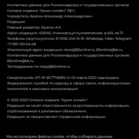
Контактные данные для Роскомнадзора и государственных органов
Сетевое издание "Крым онлайн" (18+).
Учредитель: Брагин Александр Александрович
Редакция:
Главный редактор: Брагин А.А.
Адрес редакции: 432045, Ульяновск,ул.Кузоватовская, д.42А, кв.72
Телефоны (круглосуточно): 8 (902) 244-15-19, WhatsApp, Viber, Telegram:
+7 999 190-04-08
Электронный адрес редакции:
news@82online.ru
,
82online@bk.ru
Контактные данные для Роскомнадзора и государственных органов:
82online@bk.ru
Техподдержка:
no-reply@82online.ru
Свидетельство ЭЛ № ФС77-82812 от 04 марта 2022 года выдано
Федеральной службой по надзору в сфере связи, информационных
технологий и массовых коммуникаций
© 2022-2023 Сетевое издание “Крым онлайн”
Редакция не несёт ответственности за достоверность информации,
опубликованной в рекламных объявлениях.
Редакция не предоставляет справочной информации.
© Крым онлайн
Мы используем файлы cookie, чтобы собирать данные