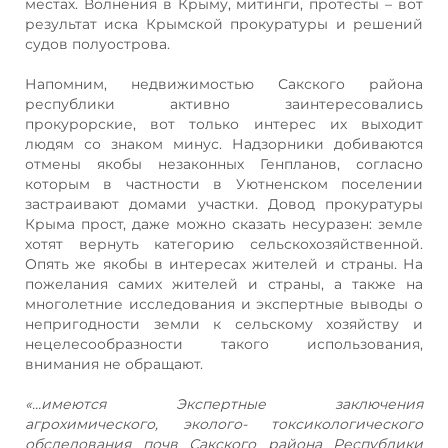
местах. Волнения в Крыму, митинги, протесты – вот
результат иска Крымской прокуратуры и решений
судов полуострова.
Напомним, недвижимостью Сакского района
республики активно заинтересовались
прокурорские, вот только интерес их выходит
людям со знаком минус. Надзорники добиваются
отмены якобы незаконных Генпланов, согласно
которым в частности в Уютненском поселении
застраивают домами участки. Довод прокуратуры
Крыма прост, даже можно сказать несуразен: земле
хотят вернуть категорию сельскохозяйственной.
Опять же якобы в интересах жителей и страны. На
пожелания самих жителей и страны, а также на
многолетние исследования и экспертные выводы о
непригодности земли к сельскому хозяйству и
нецелесообразности такого использования,
внимания не обращают.
«…имеются Экспертные заключения
агрохимического, эколого- токсикологического
обследования почв Сакского района Республики