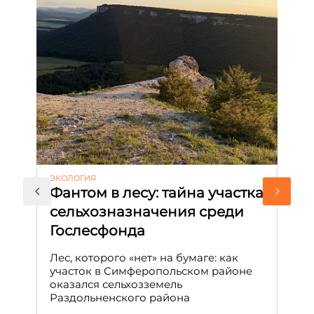
ЭКОЛОГИЯ
КУ
Фантом в лесу: тайна участка
Л
сельхозназначения среди
т
Гослесфонда
п
с
Лес, которого «нет» на бумаге: как
С
участок в Симферопольском районе
оказался сельхозземель
Ле
Раздольненского района
зн