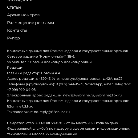
Статьи
Архив номеров
Размещение рекламы
Контакты
Рупор
Контактные данные для Роскомнадзора и государственных органов
Сетевое издание "Крым онлайн" (18+).
Учредитель: Брагин Александр Александрович
Редакция:
Главный редактор: Брагин А.А.
Адрес редакции: 432045, Ульяновск,ул.Кузоватовская, д.42А, кв.72
Телефоны (круглосуточно): 8 (902) 244-15-19, WhatsApp, Viber, Telegram:
+7 999 190-04-08
Электронный адрес редакции:
news@82online.ru
,
82online@bk.ru
Контактные данные для Роскомнадзора и государственных органов:
82online@bk.ru
Техподдержка:
no-reply@82online.ru
Свидетельство ЭЛ № ФС77-82812 от 04 марта 2022 года выдано
Федеральной службой по надзору в сфере связи, информационных
технологий и массовых коммуникаций