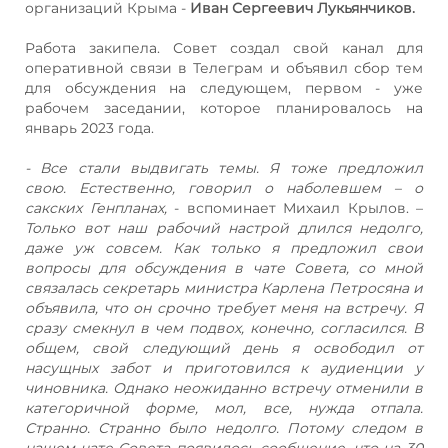
организаций Крыма -
Иван Сергеевич Лукьянчиков.
Работа закипела. Совет создал свой канал для
оперативной связи в Телеграм и объявил сбор тем
для обсуждения на следующем, первом - уже
рабочем заседании, которое планировалось на
январь 2023 года.
- Все стали выдвигать темы. Я тоже предложил
свою. Естественно, говорил о наболевшем – о
сакских Генпланах,
- вспоминает Михаил Крылов. –
Только вот наш рабочий настрой длился недолго,
даже уж совсем. Как только я предложил свои
вопросы для обсуждения в чате Совета, со мной
связалась секретарь министра Карлена Петросяна и
объявила, что он срочно требует меня на встречу. Я
сразу смекнул в чем подвох, конечно, согласился. В
общем, свой следующий день я освободил от
насущных забот и приготовился к аудиенции у
чиновника. Однако неожиданно встречу отменили в
категоричной форме, мол, все, нужда отпала.
Странно. Странно было недолго. Потому следом в
нашем чате Совета появилось сообщение, что на 30