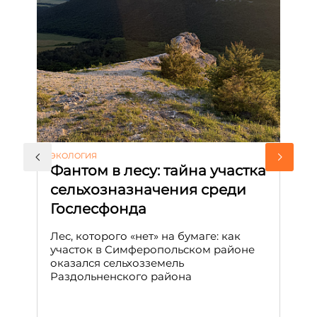
ЭКОЛОГИЯ
КУ
Фантом в лесу: тайна участка
Л
сельхозназначения среди
т
Гослесфонда
п
с
Лес, которого «нет» на бумаге: как
С
участок в Симферопольском районе
оказался сельхозземель
Ле
Раздольненского района
зн
сп
С