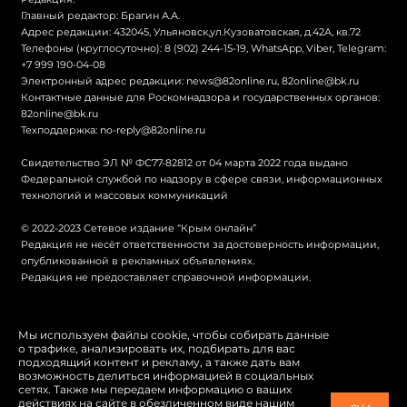
Главный редактор: Брагин А.А.
Адрес редакции: 432045, Ульяновск,ул.Кузоватовская, д.42А, кв.72
Телефоны (круглосуточно): 8 (902) 244-15-19, WhatsApp, Viber, Telegram:
+7 999 190-04-08
Электронный адрес редакции:
news@82online.ru
,
82online@bk.ru
Контактные данные для Роскомнадзора и государственных органов:
82online@bk.ru
Техподдержка:
no-reply@82online.ru
Свидетельство ЭЛ № ФС77-82812 от 04 марта 2022 года выдано
Федеральной службой по надзору в сфере связи, информационных
технологий и массовых коммуникаций
© 2022-2023 Сетевое издание “Крым онлайн”
Редакция не несёт ответственности за достоверность информации,
опубликованной в рекламных объявлениях.
Редакция не предоставляет справочной информации.
© Крым онлайн
Мы используем файлы cookie, чтобы собирать данные
о трафике, анализировать их, подбирать для вас
Политика конфиденциальности
подходящий контент и рекламу, а также дать вам
возможность делиться информацией в социальных
Карта сайта
сетях. Также мы передаем информацию о ваших
действиях на сайте в обезличенном виде нашим