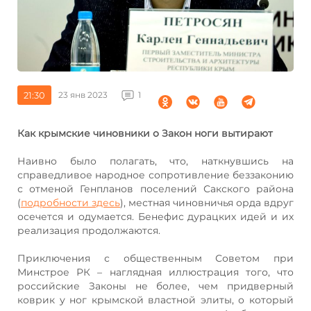
21:30
23 янв 2023
1
Как крымские чиновники о Закон ноги вытирают
Наивно было полагать, что, наткнувшись на
справедливое народное сопротивление беззаконию
с отменой Генпланов поселений Сакского района
(
подробности здесь
), местная чиновничья орда вдруг
осечется и одумается. Бенефис дурацких идей и их
реализация продолжаются.
Приключения с общественным Советом при
Минстрое РК – наглядная иллюстрация того, что
российские Законы не более, чем придверный
коврик у ног крымской властной элиты, о который