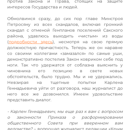
против Закона и Права, стоящих на защите
интересов Государства и людей.
Обмолвимся сразу, до сих пор главе Минстроя
Петросяну из всех скандалов, включая громкий
скандал с отменой Генпланов поселений Сакского
района, удавлюсь выходить «чистым» из воды
(
подробности здесь
), несмотря на свою прямую
должностную причастность. Теперь же он наравне
со своими коллегами «замазался» по самые уши,
демонстративно постелив Закон ковриком себе под
ноги. Так что удержатся от соблазна выяснить у
чиновника его позицию в свете новых
обстоятельств, было трудно. Мы и не удержались.
Невзирая на тщетные попытки Карлена
Геннадьевича уйти от разговора, наш журналист до
него все же дозвонился. Имеем удовольствие
представить диалог.
- Карлен Геннадьевич, мы еще раз к вам с вопросом
о законности Приказа о расформировании
общественного Совета при вверенном вам
ведомстве?
– вопрошал журналист редакции «Крым