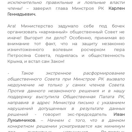
исключительно правильные и лояльные власти
члены!
– заверил глава Минстроя РК
Карлен
Геннадьевич.
Ага! Министерство задумало себе под бочек
организовать «карманный» общественный Совет не
иначе! Выгорит ли дело? Особенно, принимая во
внимание тот факт, что на защиту незаконно
изничтоженного волевым росчерком пера
Петросяна Совета, поднялась и общественность
Крыма, и встал сам Закон!
- Такое экстренное расформирование
общественного Совета при Минстрое РК вызвало
недоумение не только у самих членов Совета.
Против данного незаконного решения и в нашу
поддержку выступила Общественная Палата РК,
направив в адрес Министра письмо с указанием
нарушений допущенных в результате данных
решений
- говорит экс-председатель
Иван
Лукьянчиков
.
– Начнем с того, что в данном
конкретном решении усматривается как минимум
два очевидных нарушения. Во-первых,