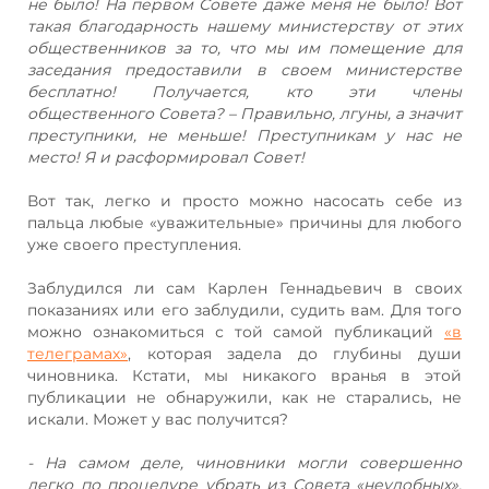
не было! На первом Совете даже меня не было! Вот
такая благодарность нашему министерству от этих
общественников за то, что мы им помещение для
заседания предоставили в своем министерстве
бесплатно! Получается, кто эти члены
общественного Совета? – Правильно, лгуны, а значит
преступники, не меньше! Преступникам у нас не
место! Я и расформировал Совет!
Вот так, легко и просто можно насосать себе из
пальца любые «уважительные» причины для любого
уже своего преступления.
Заблудился ли сам Карлен Геннадьевич в своих
показаниях или его заблудили, судить вам. Для того
можно ознакомиться с той самой публикаций
«в
телеграмах»
, которая задела до глубины души
чиновника. Кстати, мы никакого вранья в этой
публикации не обнаружили, как не старались, не
искали. Может у вас получится?
- На самом деле, чиновники могли совершенно
легко по процедуре убрать из Совета «неудобных»,