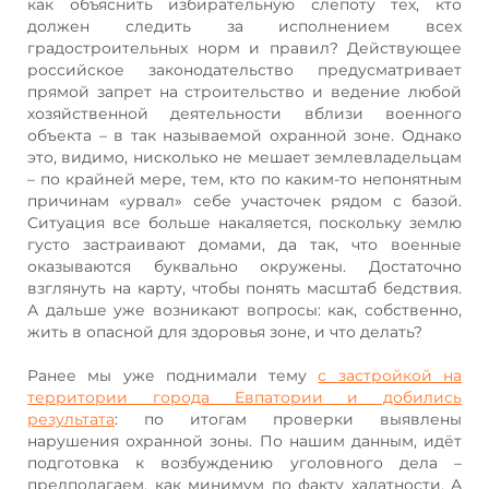
как объяснить избирательную слепоту тех, кто
должен следить за исполнением всех
градостроительных норм и правил? Действующее
российское законодательство предусматривает
прямой запрет на строительство и ведение любой
хозяйственной деятельности вблизи военного
объекта – в так называемой охранной зоне. Однако
это, видимо, нисколько не мешает землевладельцам
– по крайней мере, тем, кто по каким-то непонятным
причинам «урвал» себе участочек рядом с базой.
Ситуация все больше накаляется, поскольку землю
густо застраивают домами, да так, что военные
оказываются буквально окружены. Достаточно
взглянуть на карту, чтобы понять масштаб бедствия.
А дальше уже возникают вопросы: как, собственно,
жить в опасной для здоровья зоне, и что делать?
Ранее мы уже поднимали тему
с застройкой на
территории города Евпатории и добились
результата
: по итогам проверки выявлены
нарушения охранной зоны. По нашим данным, идёт
подготовка к возбуждению уголовного дела –
предполагаем, как минимум по факту халатности. А