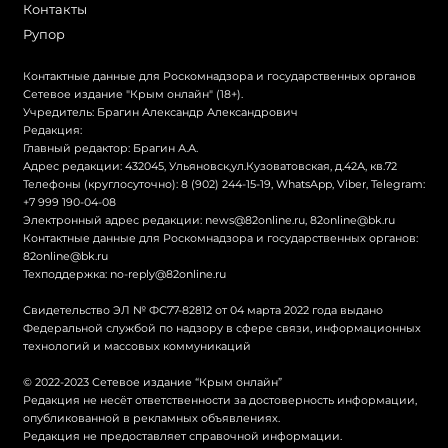
Контакты
Рупор
Контактные данные для Роскомнадзора и государственных органов
Сетевое издание "Крым онлайн" (18+).
Учредитель: Брагин Александр Александрович
Редакция:
Главный редактор: Брагин А.А.
Адрес редакции: 432045, Ульяновск,ул.Кузоватовская, д.42А, кв.72
Телефоны (круглосуточно): 8 (902) 244-15-19, WhatsApp, Viber, Telegram:
+7 999 190-04-08
Электронный адрес редакции:
news@82online.ru
,
82online@bk.ru
Контактные данные для Роскомнадзора и государственных органов:
82online@bk.ru
Техподдержка:
no-reply@82online.ru
Свидетельство ЭЛ № ФС77-82812 от 04 марта 2022 года выдано
Федеральной службой по надзору в сфере связи, информационных
технологий и массовых коммуникаций
© 2022-2023 Сетевое издание “Крым онлайн”
Редакция не несёт ответственности за достоверность информации,
опубликованной в рекламных объявлениях.
Редакция не предоставляет справочной информации.