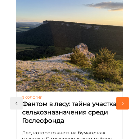
ЭКОЛОГИЯ
КУ
Фантом в лесу: тайна участка
Л
сельхозназначения среди
т
Гослесфонда
п
с
Лес, которого «нет» на бумаге: как
С
участок в Симферопольском районе