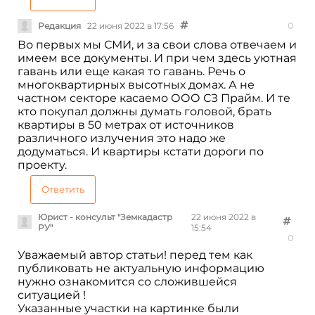
Редакция
22 июня 2022 в 17:56
0
Во первых мы СМИ, и за свои слова отвечаем и
имеем все документы. И при чем здесь уютная
гавань или еще какая то гавань. Речь о
многоквартирных высотных домах. А не
частном секторе касаемо ООО СЗ Прайм. И те
кто покупал должны думать головой, брать
квартиры в 50 метрах от источников
различного излучения это надо же
додуматься. И квартиры кстати дороги по
проекту.
Ответить
Юрист - консульт "Земкадастр
22 июня 2022 в
РУ"
15:54
0
Уважаемый автор статьи! перед тем как
публиковать не актуальную информацию
нужно ознакомится со сложившейся
ситуацией !
Указанные участки на картинке были