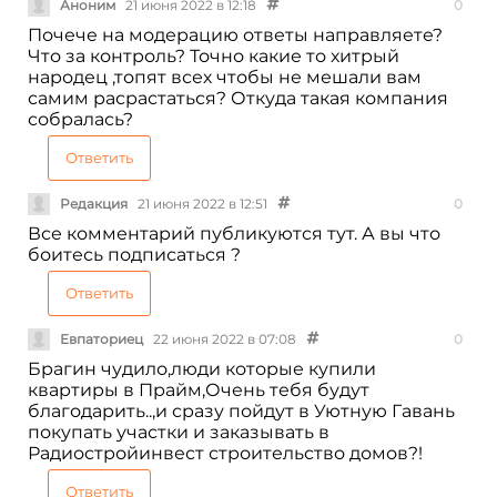
Аноним
21 июня 2022 в 12:18
0
Почече на модерацию ответы направляете?
Что за контроль? Точно какие то хитрый
народец ,топят всех чтобы не мешали вам
самим расрастаться? Откуда такая компания
собралась?
Ответить
Редакция
21 июня 2022 в 12:51
0
Все комментарий публикуются тут. А вы что
боитесь подписаться ?
Ответить
Евпаториец
22 июня 2022 в 07:08
0
Брагин чудило,люди которые купили
квартиры в Прайм,Очень тебя будут
благодарить..,и сразу пойдут в Уютную Гавань
покупать участки и заказывать в
Радиостройинвест строительство домов?!
Ответить