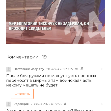
Комментарии
19
Отставник маер гру
20 июня 2022 в 22:38
0
После боя руками не машут пусть военных
переносят в мирный там воинская часть
некому мешать не будет!!!
Ответить
Редакция
21 июня 2022 в 07:56
0
А и шары и тарелки перенести? Вы о чем