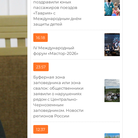
поздравили юных
пассажиров поездов
«Таврия» с
Международным днём
защиты детей
16:18
IV Международный
форум «Мастор-2026»
23:57
Буферная зона
заповедника или зона
свалок: общественники
заявили о нарушениях
рядом с Центрально-
Черноземным
заповедником. Новости
регионов России
12:37