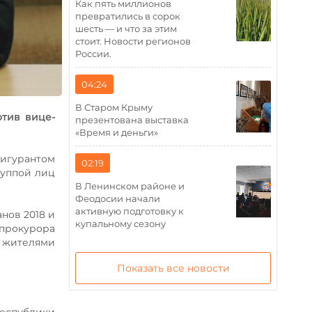
Как пять миллионов
превратились в сорок
шесть — и что за этим
стоит. Новости регионов
России.
04:24
В Старом Крыму
отив вице-
презентована выставка
«Время и деньги»
фигурантом
02:19
руппой лиц
В Ленинском районе и
Феодосии начали
активную подготовку к
нов 2018 и
купальному сезону
прокурора
м жителями
Показать все новости