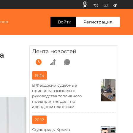
Войти
Регистрация
упор
Лента новостей
а
19:24
В Феодосии судебные
приставы взыскали с
руководства топливного
предприятия долг по
арендным платежам
20:12
Студотряды Крыма