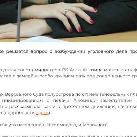
ке решается вопрос о возбуждении уголовного дела пр
седателя совета министров РК Анна Анюхина может стать 
естве с землей в особо крупном размере совершенного г
х Верховного Суда полуострова по отмене Генеральных пла
, инициированном с подачи Анюхиной заместителем 
тно рассказывала, как и о протестном движении, начато
еи (подробности
здесь
).
 втянуто население и Штормового, и Молочного.