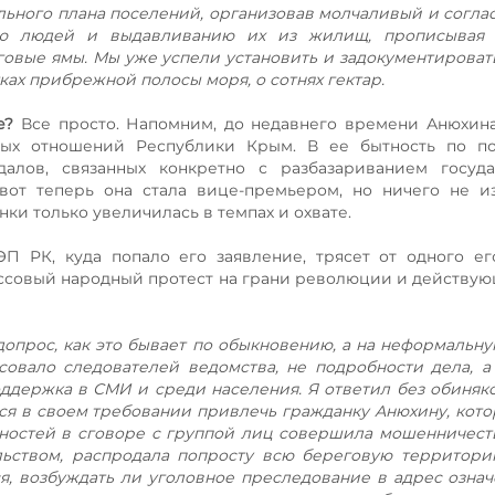
ьного плана поселений, организовав молчаливый и согла
ию людей и выдавливанию их из жилищ, прописывая 
лговые ямы. Мы уже успели установить и задокументирова
тках прибрежной полосы моря, о сотнях гектар.
е?
Все просто. Напомним, до недавнего времени Анюхин
ых отношений Республики Крым. В ее бытность по по
далов, связанных конкретно с разбазариванием госуда
от теперь она стала вице-премьером, но ничего не из
ки только увеличилась в темпах и охвате.
П РК, куда попало его заявление, трясет от одного ег
ассовый народный протест на грани революции и действую
 допрос, как это бывает по обыкновению, а на неформальну
есовало следователей ведомства, не подробности дела, а
ддержка в СМИ и среди населения. Я ответил без обиняко
ься в своем требовании привлечь гражданку Анюхину, кото
ностей в сговоре с группой лиц совершила мошенничест
льством, распродала попросту всю береговую территор
я, возбуждать ли уголовное преследование в адрес означ