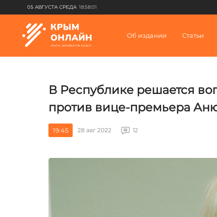
05 АВГУСТА СРЕДА
18:58:01
Об издании
Статьи
В Республике решается во
против вице-премьера Ан
19:45
28 авг 2022
12