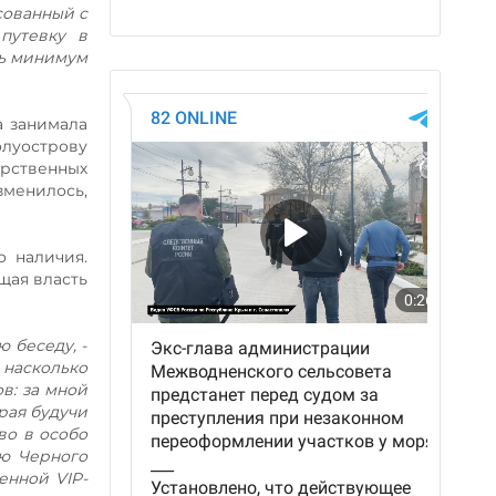
сованный с
путевку в
ть минимум
а занимала
луострову
рственных
менилось,
о наличия.
щая власть
ю беседу,
-
 насколько
в: за мной
рая будучи
во в особо
ию Черного
енной VIP-