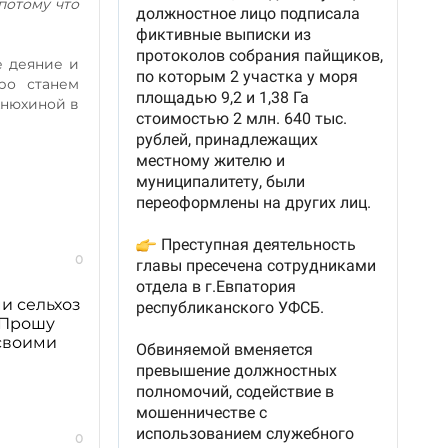
 потому что
е деяние и
ро станем
Анюхиной в
0
ю
и сельхоз
 Прошу
 своими
0