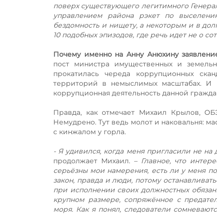
поверх существующего легитимного Генерал
управлением района рэкет по выселен
бездомность и нищету, а некоторым и в до
10 подобных эпизодов, где речь идет не о со
Почему именно на Анну Анюхину заявлени
пост министра имущественных и земельн
прокатилась череда коррупционных скан
территорий в немыслимых масштабах. И в
коррупционная деятельность данной граждан
Правда, как отмечает Михаил Крылов, ОБЭ
Немудрено. Тут ведь молот и наковальня: м
с кинжалом у горла.
- Я удивился, когда меня пригласили не на
продолжает Михаил.
– Главное, что интер
серьёзны мои намерения, есть ли у меня по
закон, правда и люди, потому останавливат
при исполнении своих должностных обязан
крупном размере, сопряжённое с предате
моря. Как я понял, следователи сомневаютс