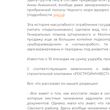
Здесь группа лиц в составе предводителя 
Анны Анюхиной, вообще даже заморачиватьс
прибрежной полосы Черного моря вразрез 
(подробности
здесь
).
Эта история масштабного ограбления госуда
(читать «подельниками») сделали вид, что
Генеральных планов Штормового и Молочн
продажу еще за большие копейки подконтр
«рыборазведения» и «сельхозработ», т
зарезервированы и переданы под развитие
Известно о 10 эпизодах на сумму ущерба, пр
С соответствующим заявлением о зафи
строительной компании «РОСТРОЙИНВЕСТ» 
Вот, что рассказал он нашей редакции:
- Все знают о том, как восстали люди в се
которые местные чиновники задумали ото
документов. Однако, мало кто знает, что 
Сакского района. Здесь вообще чиновники к