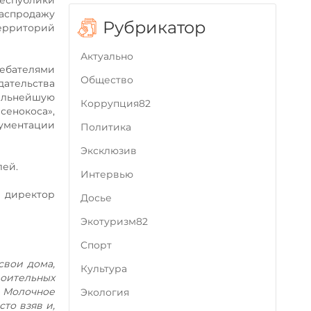
республики
распродажу
Рубрикатор
территорий
Актуально
лебателями
Общество
дательства
альнейшую
Коррупция82
сенокоса»,
ументации
Политика
Эксклюзив
лей.
Интервью
 директор
Досье
Экотуризм82
Cпорт
свои дома,
Культура
оительных
и Молочное
Экология
то взяв и,