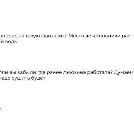
гонорар за такую фантазию. Местные чиновники рас
ой воды
Или вы забыли где ранее Анюхина работала? Думаем 
надо сушить будет
.