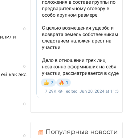
0
пилили
0
ей как экс
0
Популярные новости
0