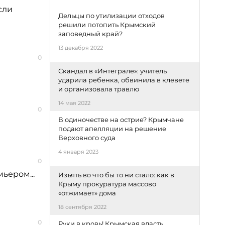
сли
Дельцы по утилизации отходов
решили потопить Крымский
заповедный край?
13 декабря 2022
0
Скандал в «Интеграле»: учитель
ударила ребенка, обвинила в клевете
и организовала травлю
14 мая 2022
0
В одиночестве на острие? Крымчане
подают апелляции на решение
Верховного суда
4 января 2023
0
ьером...
Изъять во что бы то ни стало: как в
Крыму прокуратура массово
«отжимает» дома
18 сентября 2022
0
Руки в кровь! Крымская власть