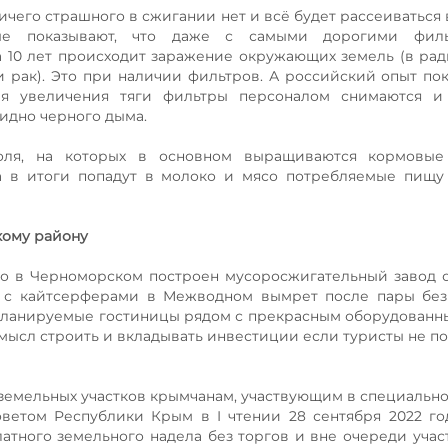
ничего страшного в сжигании нет и всё будет рассеиваться
рые показывают, что даже с самыми дорогими фил
10 лет происходит заражение окружающих земель (в рад
рак). Это при наличии фильтров. А российский опыт пок
ля увеличения тяги фильтры персоналом снимаются и
видно черного дыма.
ля, на которых в основном выращиваются кормовые 
а в итоги попадут в молоко и мясо потребляемые пищу
кому району
что в Черноморском построен мусоросжигательный завод 
са с кайтсерферами в Межводном вымрет после пары бе
 Планируемые гостиницы рядом с прекрасным оборудован
 смысл строить и вкладывать инвестиции если туристы не п
земельных участков крымчанам, участвующим в специальн
ветом Республики Крым в I чтении 28 сентября 2022 го
атного земельного надела без торгов и вне очереди учас