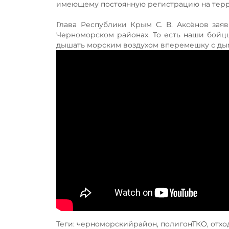
имеющему постоянную регистрацию на тер
Глава Республики Крым С. В. Аксёнов заяв
Черноморском районах. То есть наши бойц
дышать морским воздухом вперемешку с ды
Теги: черноморскийрайон, полигонТКО, отхо