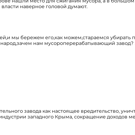
ове нашли место для сжигания мусора, а в большом
м власти наверное головой думают.
ей,и мы бережем его,как можем,стараемся убирать 
ак народ,зачем нам мусороперерабатывающий завод?
ельного завода как настоящее вредительство, уни
риндустрии западного Крыма, сокращение доходов м