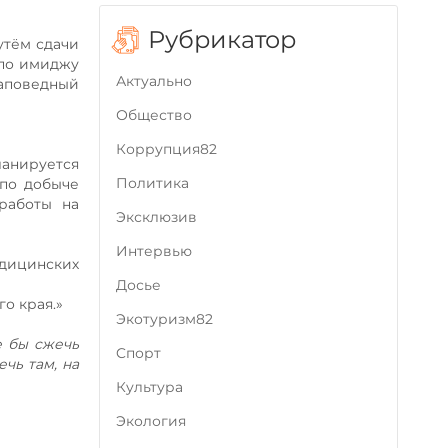
Рубрикатор
утём сдачи
 по имиджу
Актуально
заповедный
Общество
Коррупция82
анируется
Политика
 по добыче
работы на
Эксклюзив
Интервью
дицинских
Досье
о края.»
Экотуризм82
е бы сжечь
Cпорт
чь там, на
Культура
Экология