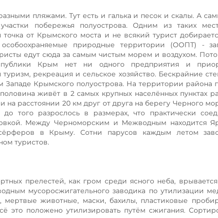
зными пляжами. Тут есть и галька и песок и скалы. А са
участки побережья полуострова. Одним из таких мест
я точка от Крымского моста и не всякий турист добираетс
ь особоохраняемые природные территории (ООПТ) - за
уристы едут сюда за самым чистым морем и воздухом. Пото
спублики Крым нет ни одного предприятия и прио
туризм, рекреация и сельское хозяйство. Бескрайние сте
м Западе Крымского полуострова. На территории района
половина живёт в 2 самых крупных населённых пунктах рай
и на расстоянии 20 км друг от друга на берегу Черного мо
 до того разрослось в размерах, что практически сое
овкой. Между Черноморским и Межводным находится Яр
дсёрферов в Крыму. Сотни парусов каждым летом зав
ом туристов.
ртных прелестей, как гром среди ясного неба, врывается
одным мусоросжигательного заводика по утилизации ме
ы, мертвые животные, маски, бахилы, пластиковые проби
 Всё это положено утилизировать путём сжигания. Сортир