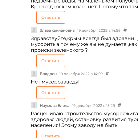
подземные воды. На маленьком полуостр
Краснодарском крае- нет. Потому что та
Ответить
Эльза ханнановна
19 декабря 2022 в 14:56
Здравствуйте,крым всегда был здравниц
мусорить,а почему же вы не думаете ,к
происки зеленского ?
Ответить
Владлен
19 декабря 2022 в 14:59
Нет мусорозаводу!
Ответить
Наумова Елена
19 декабря 2022 в 15:29
Расцениваю строительство мусоросжигат
здоровья людей, остановку развития ту
населения! Этому заводу не быть!
Ответить