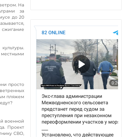
 ветром. На
ьтрами за
иусе до 20
азывается,
 сжигание
культуры.
 местными
они просто
зветренных
ным пляжем
оедут?
ой военной
да. Проект
тнику СВО,