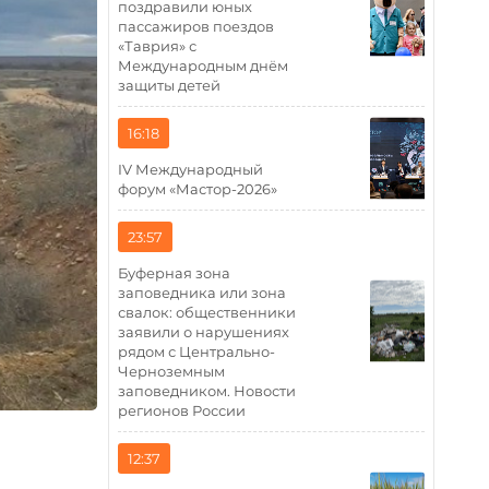
поздравили юных
пассажиров поездов
«Таврия» с
Международным днём
защиты детей
16:18
IV Международный
форум «Мастор-2026»
23:57
Буферная зона
заповедника или зона
свалок: общественники
заявили о нарушениях
рядом с Центрально-
Черноземным
заповедником. Новости
регионов России
12:37