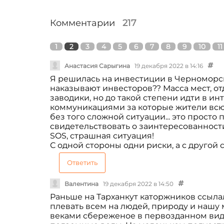
Комментарии
217
1
2
3
4
5
6
7
8
9
10
11
Анастасия Сарыгина
19 декабря 2022 в 14:16
Я решилась на инвестиции в Черноморск
наказывают инвесторов?? Масса мест, от
заводики, но до такой степени идти в и
коммуникациями за которые жители всю 
без того сложной ситуации... это прост
свидетельствовать о заинтересованности
SOS, страшная ситуация!
С одной стороны одни риски, а с другой 
Ответить
Валентина
19 декабря 2022 в 14:50
Раньше на Тарханкут каторжников ссылали
плевать всем на людей, природу и нашу 
веками сбереженое в первозданном виде 