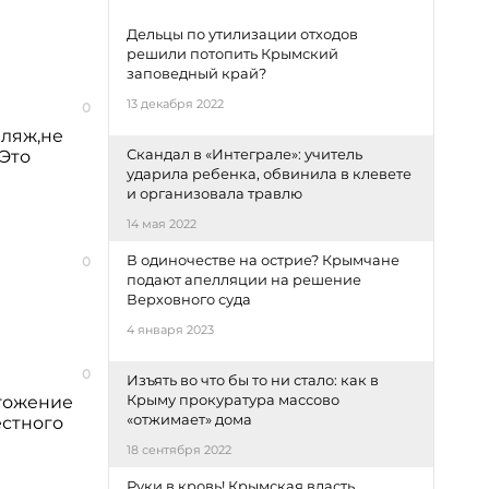
Дельцы по утилизации отходов
решили потопить Крымский
заповедный край?
13 декабря 2022
0
пляж,не
Скандал в «Интеграле»: учитель
 Это
ударила ребенка, обвинила в клевете
и организовала травлю
14 мая 2022
В одиночестве на острие? Крымчане
0
подают апелляции на решение
Верховного суда
4 января 2023
0
Изъять во что бы то ни стало: как в
Крыму прокуратура массово
чтожение
«отжимает» дома
естного
18 сентября 2022
Руки в кровь! Крымская власть