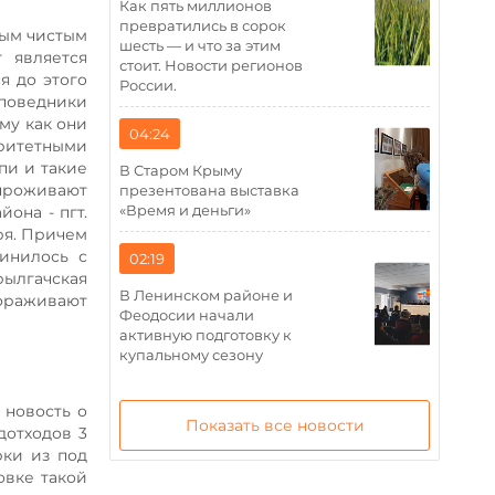
Как пять миллионов
превратились в сорок
мым чистым
шесть — и что за этим
 является
стоит. Новости регионов
я до этого
России.
поведники
му как они
04:24
ритетными
пи и такие
В Старом Крыму
 проживают
презентована выставка
«Время и деньги»
она - пгт.
ря. Причем
динилось с
02:19
ылгачская
В Ленинском районе и
ораживают
Феодосии начали
активную подготовку к
купальному сезону
 новость о
Показать все новости
дотходов 3
рки из под
овке такой