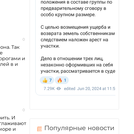
0
она. Так
е
дорогами и
лей в и
0
ить. И
аглаживают
Популярные новости
море и