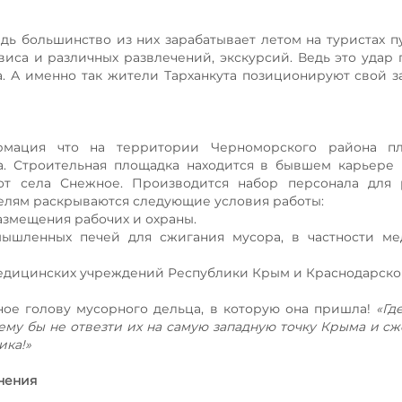
дь большинство из них зарабатывает летом на туристах п
виса и различных развлечений, экскурсий. Ведь это удар
а. А именно так жители Тарханкута позиционируют свой 
ормация что на территории Черноморского района пл
а. Строительная площадка находится в бывшем карьере
т села Снежное. Производится набор персонала для 
елям раскрываются следующие условия работы:
азмещения рабочих и охраны.
мышленных печей для сжигания мусора, в частности ме
медицинских учреждений Республики Крым и Краснодарског
вное голову мусорного дельца, в которую она пришла!
«Гд
ему бы не отвезти их на самую западную точку Крыма и сже
ика!»
нения