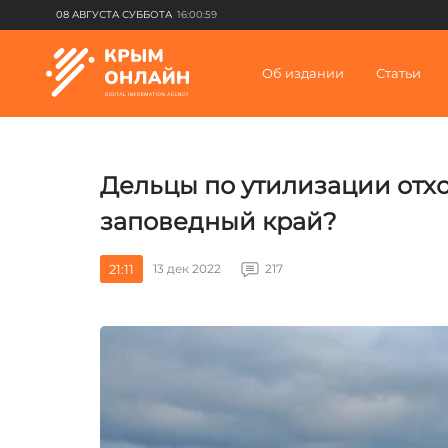
08 АВГУСТА СУББОТА
16:00:59
Об издании
Статьи
Дельцы по утилизации отх
заповедный край?
21:11
13 дек 2022
217