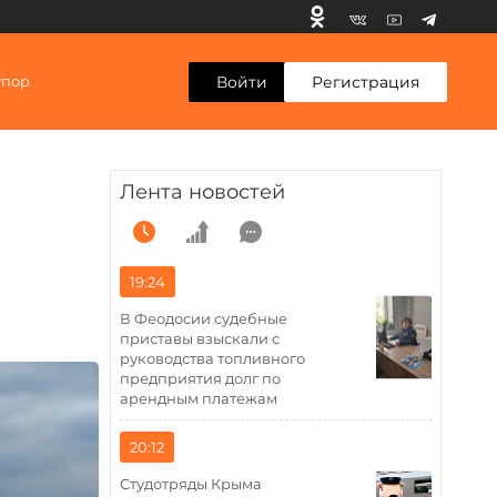
Войти
Регистрация
упор
Лента новостей
19:24
В Феодосии судебные
приставы взыскали с
руководства топливного
предприятия долг по
арендным платежам
20:12
Студотряды Крыма