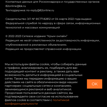
Контактные данные для Роскомнадзора и государственных органов:
82online@bk.ru
Техподдержка:
no-reply@82online.ru
Свидетельство ЭЛ № ФС77-82812 от 04 марта 2022 года выдано
Федеральной службой по надзору в сфере связи, информационных
технологий и массовых коммуникаций
© 2022-2023 Сетевое издание “Крым онлайн”
Редакция не несёт ответственности за достоверность информации,
опубликованной в рекламных объявлениях.
Редакция не предоставляет справочной информации.
© Крым онлайн
Мы используем файлы cookie, чтобы собирать данные
о трафике, анализировать их, подбирать для вас
Политика конфиденциальности
подходящий контент и рекламу, а также дать вам
возможность делиться информацией в социальных
Карта сайта
сетях. Также мы передаем информацию о ваших
действиях на сайте в обезличенном виде нашим
OK
Switch to English
партнерам: социальным сетям и компаниям,
занимающимся рекламой и веб-аналитикой.
Продолжая пользоваться данным сайтом, вы
подтверждаете свое согласие на использование
файлов cookie в соответствии с
политикой
конфиденциальности