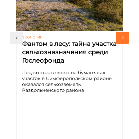
ЭКОЛОГИЯ
КУ
Фантом в лесу: тайна участка
Л
сельхозназначения среди
т
Гослесфонда
п
с
Лес, которого «нет» на бумаге: как
С
участок в Симферопольском районе
оказался сельхозземель
Ле
Раздольненского района
зн
сп
С