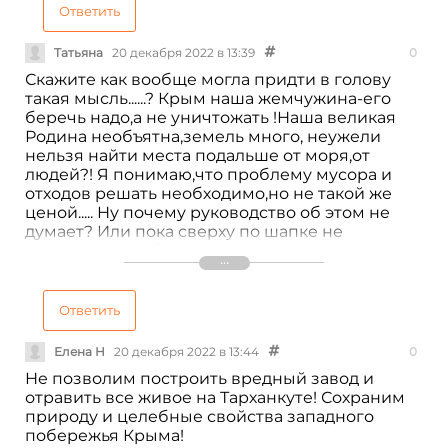
Ответить
Татьяна
20 декабря 2022 в 13:39
0
Скажите как вообще могла придти в голову
такая мысль......? Крым наша жемчужина-его
беречь надо,а не уничтожать !Наша великая
Родина необъятна,земель много, неужели
нельзя найти места подальше от моря,от
людей?! Я понимаю,что проблему мусора и
отходов решать необходимо,но не такой же
ценой..... Ну почему руководство об этом не
думает? Или пока сверху по шапке не
дадут,думать и бояться ничего не нужно??
Народ наш будет биться за чистоту своего
дома!!! Вместе мы сила!
Ответить
Елена Н
20 декабря 2022 в 13:44
0
Не позволим построить вредный завод и
отравить все живое на Тарханкуте! Сохраним
природу и целебные свойства западного
побережья Крыма!