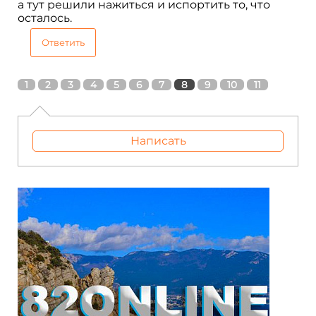
а тут решили нажиться и испортить то, что
осталось.
Ответить
1
2
3
4
5
6
7
8
9
10
11
Написать