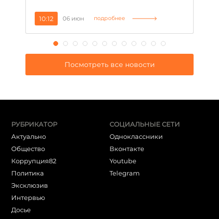
10:12
06 июн
1
подробнее
Посмотреть все новости
РУБРИКАТОР
СОЦИАЛЬНЫЕ СЕТИ
Актуально
Одноклассники
Общество
Вконтакте
Коррупция82
Youtube
Политика
Telegram
Эксклюзив
Интервью
Досье