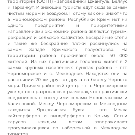
территории (ООПТ) - заповедники Джангуль, Беляус
и Тарханкут. И знающие туристы едут сюда за самым
чистым морем и воздухом. Потому как они знают что
в Черноморском районе Республики Крым нет ни
одного предприятия и приоритетными
направлениями экономики района являются туризм,
рекреация и сельское хозяйство. Бескрайние степи
и такие же бескрайние пляжи раскинулись на
самом Западе Крымского полуострова. На
территории района проживают около 40 000
жителей. Из них практически половина живёт в 2
самых крупных населённых пунктах района - пгт.
Черноморское и с. Межводное. Находятся они на
расстоянии 20 км друг от друга на берегу Черного
моря. Причем районный центр - пгт. Черноморское
уже до того разрослось в размерах, что практически
соединилось с соседними селами Новосельским и
Калиновкой. Между Черноморским и Межводным
находится Ярылгачская бухта - это Мекка
кайтсерферов и виндсёрферов в Крыму. Сотни
парусов каждым летом завораживают
прогуливающихся по набережной в Межводном
туристов.