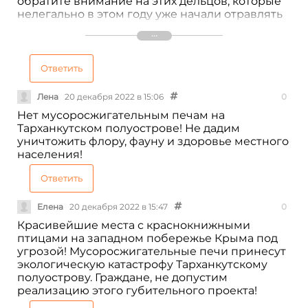
обратите внимание на этих дельцов, которые
нелегально в этом году уже начали отравлять
местных жителей, туристов и атмосферу
своими незаконно работающими печами в
карьере! Не дайте им уйти от ответственности!
Не дайте им возможности продолжать своё
Ответить
грязное дело уже легально!!! Прошу провести
всестороннее расследование и наказать эту
Лена
20 декабря 2022 в 15:06
0
контору!!! Мы против строительства завода по
Нет мусоросжигательным печам на
сжиганию медотходов на ЗБК!!!
Тарханкутском полуострове! Не дадим
уничтожить флору, фауну и здоровье местного
населения!
Ответить
Елена
20 декабря 2022 в 15:47
0
Красивейшие места с краснокнижными
птицами на западном побережье Крыма под
угрозой! Мусоросжигательные печи принесут
экологическую катастрофу Тарханкутскому
полуострову. Граждане, не допустим
реализацию этого губительного проекта!