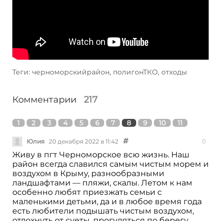
Теги: черноморскийрайон, полигонТКО, отходы
Комментарии
217
1
2
3
4
5
6
7
8
9
10
11
Юлия
20 декабря 2022 в 11:42
0
Живу в пгт Черноморское всю жизнь. Наш
район всегда славился самым чистым морем и
воздухом в Крыму, разнообразными
ландшафтами — пляжи, скалы. Летом к нам
особенно любят приезжать семьи с
маленькими детьми, да и в любое время года
есть любители подышать чистым воздухом,
отдохнуть от суеты, прогуляться по берегу.