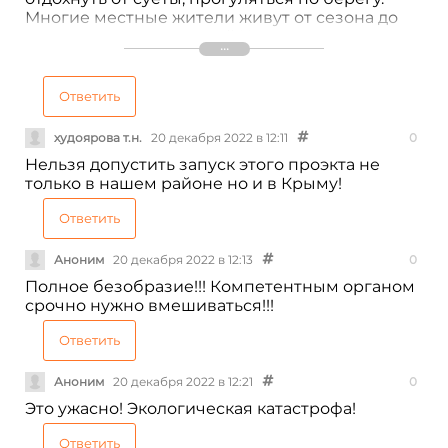
Многие местные жители живут от сезона до
сезона, размещая гостей Черноморского в
своих пансионатах и другом частном жилье.
Сейчас и так непростая ситуация в мире,
местным властям наоборот бы, поддерживать
Ответить
своих жителей, принимать какие-то меры по
привлечению все большего количества
худоярова т.н.
20 декабря 2022 в 12:11
0
гостей в Черноморский район. Но никак не
Нельзя допустить запуск этого проэкта не
разрешением строить мусоросжигательный
только в нашем районе но и в Крыму!
завод. Поселок и окружающие его села просто
медленно будет умирать — от снижения
Ответить
количества отдыхающих, и от роста легочных и
онокологических заболеваний у местного
Аноним
20 декабря 2022 в 12:13
0
населения... наплевательское отношение, как
будто власти сами здесь долго жить не
Полное безобразие!!! Компетентным органом
планируют
срочно нужно вмешиваться!!!
Ответить
Аноним
20 декабря 2022 в 12:21
0
Это ужасно! Экологическая катастрофа!
Ответить