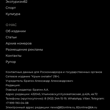
Экотуризм82
Cпорт
Культура
О НАС
Об издании
Статьи
Архив номеров
Размещение рекламы
Контакты
Рупор
Контактные данные для Роскомнадзора и государственных органов
Сетевое издание "Крым онлайн" (18+).
Учредитель: Брагин Александр Александрович
Редакция:
Главный редактор: Брагин А.А.
Адрес редакции: 432045, Ульяновск,ул.Кузоватовская, д.42А, кв.72
Телефоны (круглосуточно): 8 (902) 244-15-19, WhatsApp, Viber, Telegram:
+7 999 190-04-08
Электронный адрес редакции:
news@82online.ru
,
82online@bk.ru