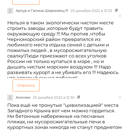
Артур и Галина Ширинянц !!!
20 декабря 2022 в 12:33
0
Нельзя в таком экологически чистом месте
строить заводы ,которые будут травить
окружающую среду !!! Мы против ,чтобы
Черноморский район превратился из
любимого места отдыха семей с детьми и
пожилых людей , в мусоросжигательную
свалку!Люди приезжают со всех уголков
России не только купаться в море , но и
дышать чистым морским воздухом !!! Надо
развивать курорт а не убивать его !!! Надеюсь
что здравый смысл победит!
Ответить
Аноним
20 декабря 2022 в 12:36
0
Пока ещё не тронутые "цивилизацией" места
Западного Крыма вот чем можно гордиться.
Ни бетонные набережные на песчаных
пляжах, ни мусоросжигательные печи в
курортных зонах никогда не станут предметом