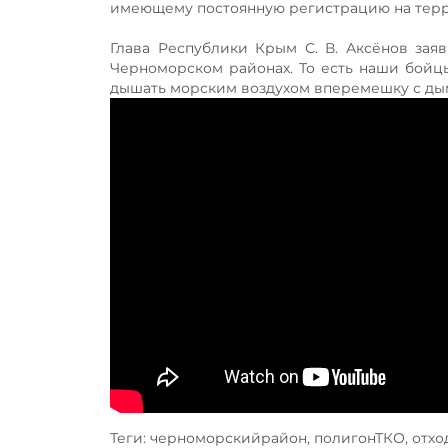
имеющему постоянную регистрацию на тер
Глава Республики Крым С. В. Аксёнов заяв
Черноморском районах. То есть наши бойц
дышать морским воздухом вперемешку с ды
Теги: черноморскийрайон, полигонТКО, отхо