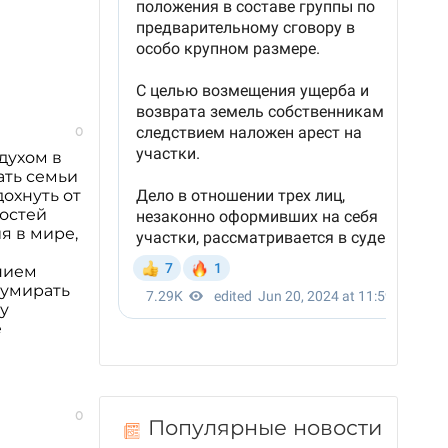
0
духом в
ать семьи
охнуть от
гостей
я в мире,
нием
 умирать
у
е
0
Популярные новости