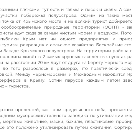
зными пляжами. Тут есть и галька и песок и скалы. А са
участки побережья полуострова. Одним из таких мест
я точка от Крымского моста и не всякий турист добираетс
ь особоохраняемые природные территории (ООПТ) - за
уристы едут сюда за самым чистым морем и воздухом. Пото
спублики Крым нет ни одного предприятия и прио
туризм, рекреация и сельское хозяйство. Бескрайние сте
м Западе Крымского полуострова. На территории района
половина живёт в 2 самых крупных населённых пунктах рай
и на расстоянии 20 км друг от друга на берегу Черного мо
 до того разрослось в размерах, что практически сое
овкой. Между Черноморским и Межводным находится Яр
дсёрферов в Крыму. Сотни парусов каждым летом зав
ом туристов.
ртных прелестей, как гром среди ясного неба, врывается
одным мусоросжигательного заводика по утилизации ме
ы, мертвые животные, маски, бахилы, пластиковые проби
 Всё это положено утилизировать путём сжигания. Сортир