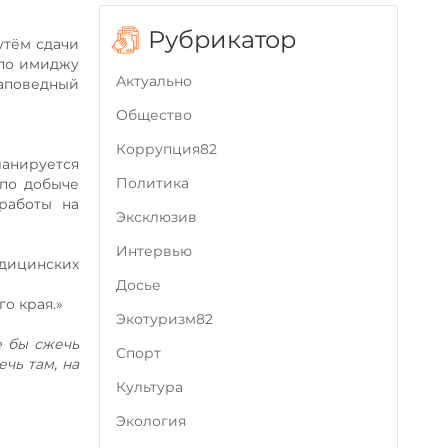
Рубрикатор
утём сдачи
 по имиджу
Актуально
заповедный
Общество
Коррупция82
анируется
Политика
 по добыче
работы на
Эксклюзив
Интервью
дицинских
Досье
о края.»
Экотуризм82
е бы сжечь
Cпорт
чь там, на
Культура
Экология