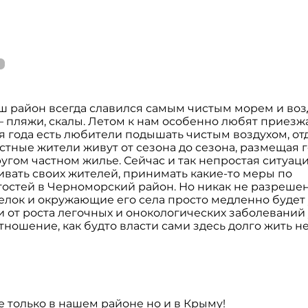
ш район всегда славился самым чистым морем и воз
пляжи, скалы. Летом к нам особенно любят приезж
я года есть любители подышать чистым воздухом, отд
естные жители живут от сезона до сезона, размещая 
угом частном жилье. Сейчас и так непростая ситуаци
вать своих жителей, принимать какие-то меры по
гостей в Черноморский район. Но никак не разреше
елок и окружающие его села просто медленно будет
 от роста легочных и онокологических заболеваний 
тношение, как будто власти сами здесь долго жить н
е только в нашем районе но и в Крыму!