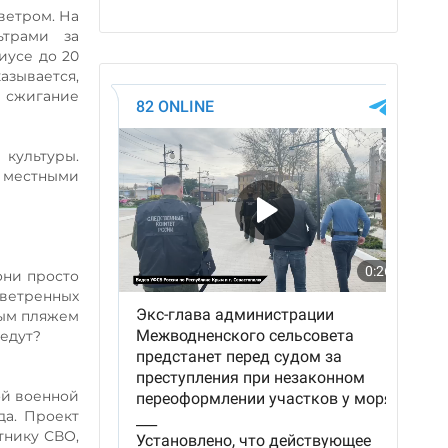
 ветром. На
ьтрами за
иусе до 20
азывается,
 сжигание
культуры.
 местными
они просто
зветренных
ным пляжем
оедут?
ой военной
да. Проект
тнику СВО,