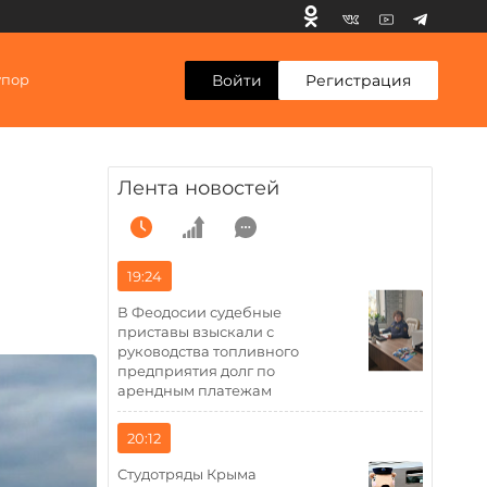
Войти
Регистрация
упор
Лента новостей
19:24
В Феодосии судебные
приставы взыскали с
руководства топливного
предприятия долг по
арендным платежам
20:12
Студотряды Крыма