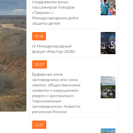
поздравили юных
пассажиров поездов
«Таврия» с
Международным днём
защиты детей
16:18
IV Международный
форум «Мастор-2026»
23:57
Буферная зона
заповедника или зона
свалок: общественники
заявили о нарушениях
рядом с Центрально-
Черноземным
заповедником. Новости
регионов России
12:37