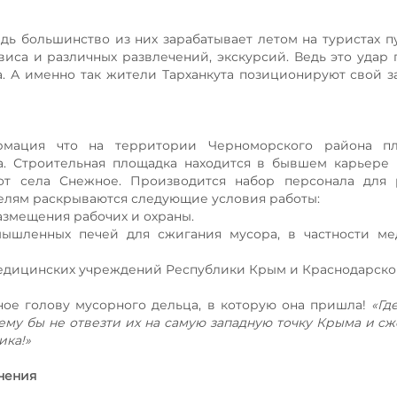
дь большинство из них зарабатывает летом на туристах п
виса и различных развлечений, экскурсий. Ведь это удар
а. А именно так жители Тарханкута позиционируют свой 
ормация что на территории Черноморского района пл
а. Строительная площадка находится в бывшем карьере
т села Снежное. Производится набор персонала для 
елям раскрываются следующие условия работы:
азмещения рабочих и охраны.
мышленных печей для сжигания мусора, в частности ме
медицинских учреждений Республики Крым и Краснодарског
вное голову мусорного дельца, в которую она пришла!
«Гд
ему бы не отвезти их на самую западную точку Крыма и сже
ика!»
нения