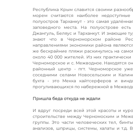
Республика Крым славится своими разнообра
морем считаются наиболее недоступные 
полуостров Тарханкут - это самая удалённа
заповедного места. На полуострове ест
Джангуль, Беляус и Тарханкут. И знающие т
знают что в Черноморском районе Ре
направлениями экономики района являются 
же бескрайние пляжи раскинулись на само
около 40 000 жителей. Из них практически 
Черноморское и с. Межводное. Находятся он
районный центр - пгт. Черноморское уже
соседними селами Новосельским и Калин
бухта - это Мекка кайтсерферов и вин
прогуливающихся по набережной в Межводн
Пришла беда откуда не ждали
И вдруг посреди всей этой красоты и куро
строительстве между Черномоским и Межв
группы. Это части человеческих тел, бинт
анализов, шприцы, системы, халаты и т.д.