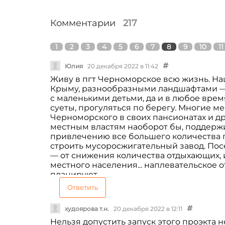
Комментарии
217
1
2
3
4
5
6
7
8
9
10
11
Юлия
20 декабря 2022 в 11:42
Живу в пгт Черноморское всю жизнь. На
Крыму, разнообразными ландшафтами — 
с маленькими детьми, да и в любое врем
суеты, прогуляться по берегу. Многие м
Черноморского в своих пансионатах и др
местным властям наоборот бы, поддержи
привлечению все большего количества 
строить мусоросжигательный завод. Пос
— от снижения количества отдыхающих, и
местного населения... наплевательское о
планируют
Ответить
худоярова т.н.
20 декабря 2022 в 12:11
Нельзя допустить запуск этого проэкта н