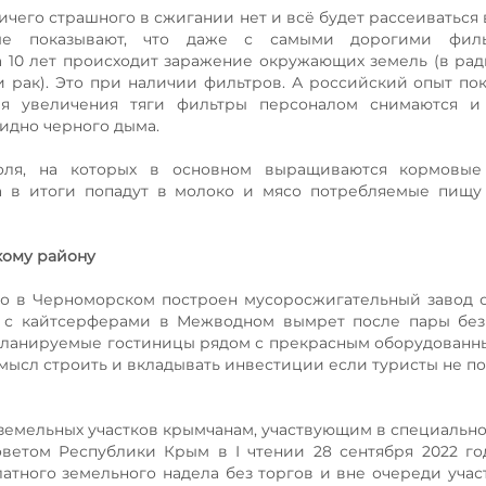
ничего страшного в сжигании нет и всё будет рассеиваться
рые показывают, что даже с самыми дорогими фил
10 лет происходит заражение окружающих земель (в рад
рак). Это при наличии фильтров. А российский опыт пок
ля увеличения тяги фильтры персоналом снимаются и
видно черного дыма.
ля, на которых в основном выращиваются кормовые 
а в итоги попадут в молоко и мясо потребляемые пищу
кому району
что в Черноморском построен мусоросжигательный завод 
са с кайтсерферами в Межводном вымрет после пары бе
 Планируемые гостиницы рядом с прекрасным оборудован
 смысл строить и вкладывать инвестиции если туристы не п
земельных участков крымчанам, участвующим в специальн
ветом Республики Крым в I чтении 28 сентября 2022 го
атного земельного надела без торгов и вне очереди учас