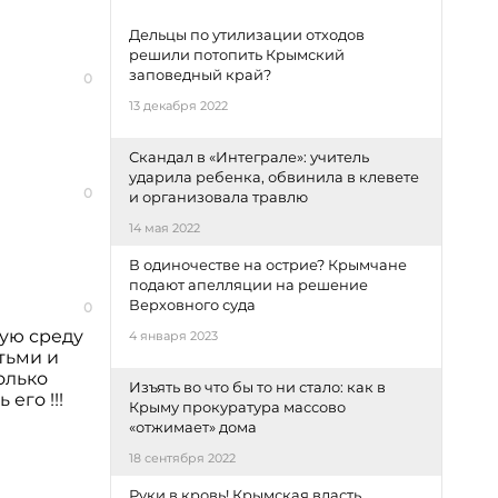
Дельцы по утилизации отходов
решили потопить Крымский
заповедный край?
0
13 декабря 2022
Скандал в «Интеграле»: учитель
ударила ребенка, обвинила в клевете
0
и организовала травлю
14 мая 2022
В одиночестве на острие? Крымчане
подают апелляции на решение
Верховного суда
0
щую среду
4 января 2023
тьми и
олько
Изъять во что бы то ни стало: как в
его !!!
Крыму прокуратура массово
«отжимает» дома
18 сентября 2022
Руки в кровь! Крымская власть