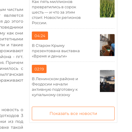
Как пять миллионов
превратились в сорок
мым чистым
шесть — и что за этим
 является
стоит. Новости регионов
я до этого
России.
поведники
му как они
04:24
ритетными
пи и такие
В Старом Крыму
 проживают
презентована выставка
«Время и деньги»
она - пгт.
ря. Причем
динилось с
02:19
ылгачская
В Ленинском районе и
ораживают
Феодосии начали
активную подготовку к
купальному сезону
 новость о
Показать все новости
дотходов 3
рки из под
овке такой