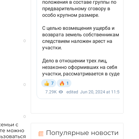
0
0
0
семьи с
рте можно
Популярные новости
льзоваться