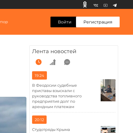
Войти
Регистрация
упор
Лента новостей
19:24
В Феодосии судебные
приставы взыскали с
руководства топливного
предприятия долг по
арендным платежам
20:12
Студотряды Крыма