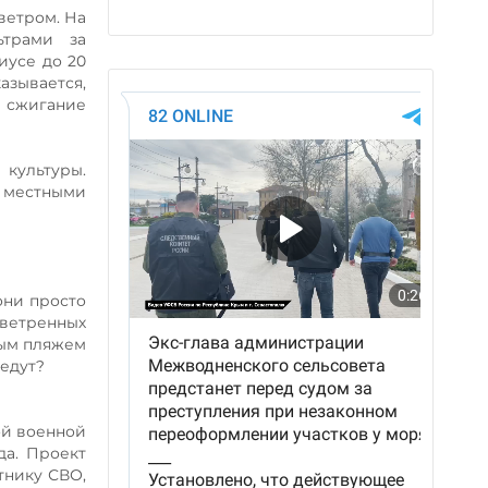
 ветром. На
ьтрами за
иусе до 20
азывается,
 сжигание
культуры.
 местными
они просто
зветренных
ным пляжем
оедут?
ой военной
да. Проект
тнику СВО,