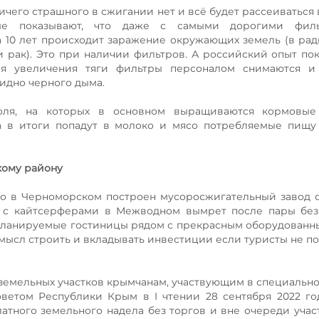
ничего страшного в сжигании нет и всё будет рассеиваться
рые показывают, что даже с самыми дорогими фил
10 лет происходит заражение окружающих земель (в рад
рак). Это при наличии фильтров. А российский опыт пок
ля увеличения тяги фильтры персоналом снимаются и
видно черного дыма.
ля, на которых в основном выращиваются кормовые 
а в итоги попадут в молоко и мясо потребляемые пищу
кому району
что в Черноморском построен мусоросжигательный завод 
са с кайтсерферами в Межводном вымрет после пары бе
 Планируемые гостиницы рядом с прекрасным оборудован
 смысл строить и вкладывать инвестиции если туристы не п
земельных участков крымчанам, участвующим в специальн
ветом Республики Крым в I чтении 28 сентября 2022 го
атного земельного надела без торгов и вне очереди учас