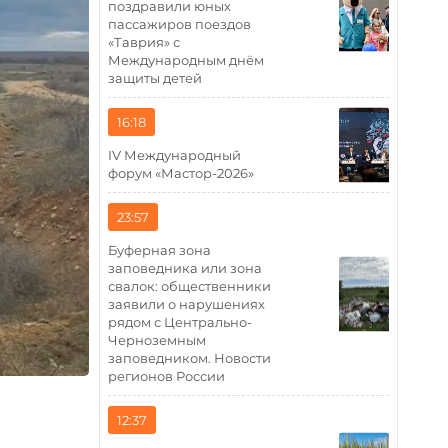
поздравили юных
пассажиров поездов
«Таврия» с
Международным днём
защиты детей
16:18
IV Международный
форум «Мастор-2026»
23:57
Буферная зона
заповедника или зона
свалок: общественники
заявили о нарушениях
рядом с Центрально-
Черноземным
заповедником. Новости
регионов России
12:37