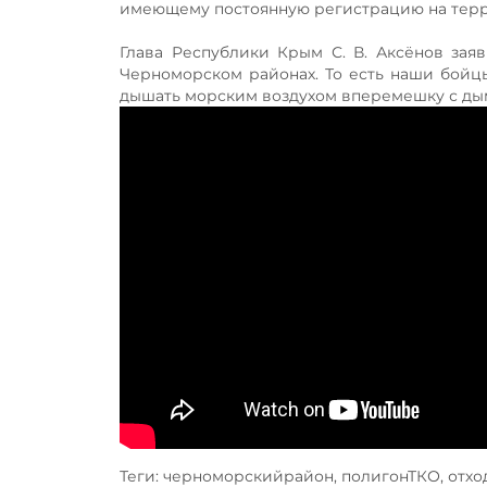
имеющему постоянную регистрацию на тер
Глава Республики Крым С. В. Аксёнов заяв
Черноморском районах. То есть наши бойц
дышать морским воздухом вперемешку с ды
Теги: черноморскийрайон, полигонТКО, отхо