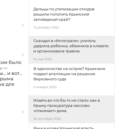
Дельцы по утилизации отходов
решили потопить Крымский
заповедный край?
0
13 декабря 2022
Скандал в «Интеграле»: учитель
ударила ребенка, обвинила в клевете
и организовала травлю
0
14 мая 2022
сии было
ь —
В одиночестве на острие? Крымчане
ы… и вот…
подают апелляции на решение
 Крыма
Верховного суда
ые для
4 января 2023
Изъять во что бы то ни стало: как в
Крыму прокуратура массово
«отжимает» дома
0
18 сентября 2022
Руки в кровь! Крымская власть