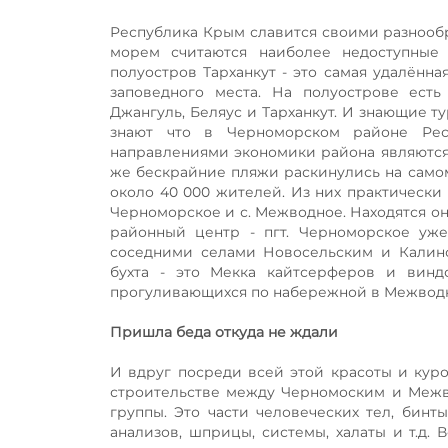
Республика Крым славится своими разнообра
морем считаются наиболее недоступные 
полуостров Тарханкут - это самая удалённа
заповедного места. На полуострове ест
Джангуль, Беляус и Тарханкут. И знающие т
знают что в Черноморском районе Ре
направлениями экономики района являются 
же бескрайние пляжи раскинулись на само
около 40 000 жителей. Из них практически 
Черноморское и с. Межводное. Находятся он
районный центр - пгт. Черноморское уже
соседними селами Новосельским и Калин
бухта - это Мекка кайтсерферов и вин
прогуливающихся по набережной в Межводн
Пришла беда откуда не ждали
И вдруг посреди всей этой красоты и куро
строительстве между Черномоским и Межв
группы. Это части человеческих тел, бинт
анализов, шприцы, системы, халаты и т.д.