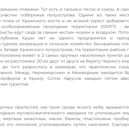
зными пляжами. Тут есть и галька и песок и скалы. А са
участки побережья полуострова. Одним из таких мест
я точка от Крымского моста и не всякий турист добираетс
ь особоохраняемые природные территории (ООПТ) - за
уристы едут сюда за самым чистым морем и воздухом. Пото
спублики Крым нет ни одного предприятия и прио
туризм, рекреация и сельское хозяйство. Бескрайние сте
м Западе Крымского полуострова. На территории района
половина живёт в 2 самых крупных населённых пунктах рай
и на расстоянии 20 км друг от друга на берегу Черного мо
 до того разрослось в размерах, что практически сое
овкой. Между Черноморским и Межводным находится Яр
дсёрферов в Крыму. Сотни парусов каждым летом зав
ом туристов.
ртных прелестей, как гром среди ясного неба, врывается
одным мусоросжигательного заводика по утилизации ме
ы, мертвые животные, маски, бахилы, пластиковые проби
 Всё это положено утилизировать путём сжигания. Сортир