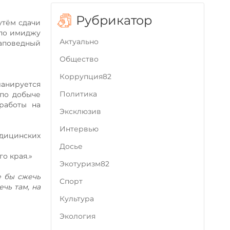
Рубрикатор
утём сдачи
 по имиджу
Актуально
заповедный
Общество
Коррупция82
анируется
Политика
 по добыче
работы на
Эксклюзив
Интервью
дицинских
Досье
о края.»
Экотуризм82
е бы сжечь
Cпорт
чь там, на
Культура
Экология