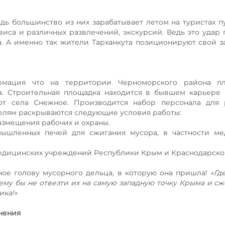
дь большинство из них зарабатывает летом на туристах п
виса и различных развлечений, экскурсий. Ведь это удар
а. А именно так жители Тарханкута позиционируют свой 
ормация что на территории Черноморского района пл
а. Строительная площадка находится в бывшем карьере
т села Снежное. Производится набор персонала для 
елям раскрываются следующие условия работы:
азмещения рабочих и охраны.
мышленных печей для сжигания мусора, в частности ме
медицинских учреждений Республики Крым и Краснодарског
вное голову мусорного дельца, в которую она пришла!
«Гд
ему бы не отвезти их на самую западную точку Крыма и сже
ика!»
нения