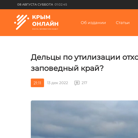
08 АВГУСТА СУББОТА
01:02:45
Об издании
Статьи
Дельцы по утилизации отх
заповедный край?
21:11
13 дек 2022
217