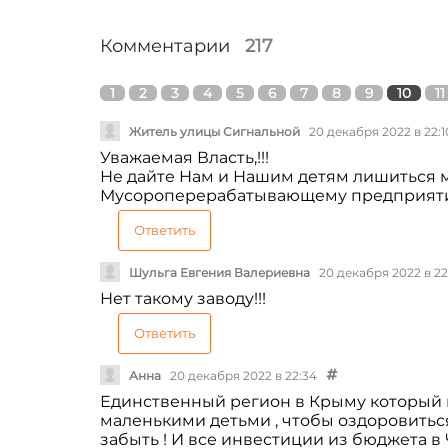
Комментарии
217
1
2
3
4
5
6
7
8
9
10
11
Житель улицы Сигнальной
20 декабря 2022 в 22:1
Уважаемая Власть,!!!
Не дайте Нам и Нашим детям лишиться ме
Мусороперерабатывающему предприятию
Ответить
Шульга Евгения Валериевна
20 декабря 2022 в 22
Нет такому заводу!!!
Ответить
Анна
20 декабря 2022 в 22:34
Единственный регион в Крыму который н
маленькими детьми , чтобы оздоровитьс
забыть ! И все инвестиции из бюджета в