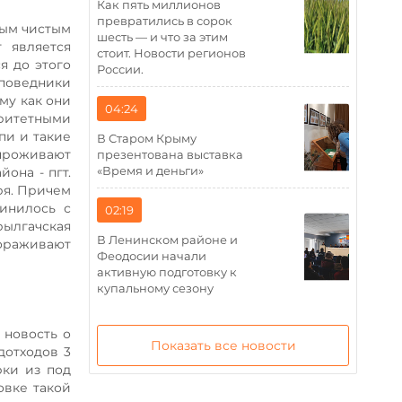
Как пять миллионов
превратились в сорок
мым чистым
шесть — и что за этим
 является
стоит. Новости регионов
я до этого
России.
поведники
му как они
04:24
ритетными
пи и такие
В Старом Крыму
 проживают
презентована выставка
«Время и деньги»
она - пгт.
ря. Причем
динилось с
02:19
ылгачская
В Ленинском районе и
ораживают
Феодосии начали
активную подготовку к
купальному сезону
 новость о
Показать все новости
дотходов 3
рки из под
овке такой