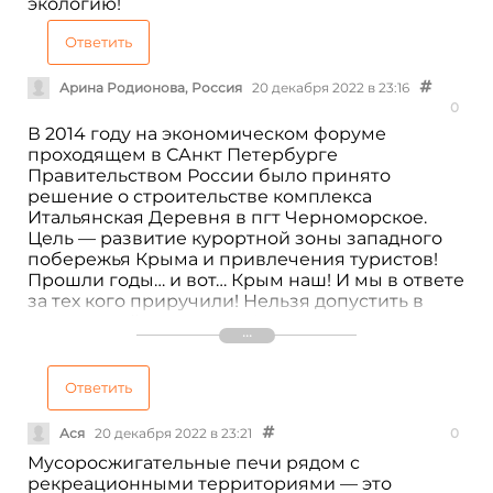
экологию!
Ответить
Арина Родионова, Россия
20 декабря 2022 в 23:16
0
В 2014 году на экономическом форуме
проходящем в САнкт Петербурге
Правительством России было принято
решение о строительстве комплекса
Итальянская Деревня в пгт Черноморское.
Цель — развитие курортной зоны западного
побережья Крыма и привлечения туристов!
Прошли годы… и вот… Крым наш! И мы в ответе
за тех кого приручили! Нельзя допустить в
этом чистейшем уголке Крыма строительство
объектов типа МСЗ, ставить печи по
утилизации отходов и пр непозволительные
для данного региона промышленные
Ответить
объекты!!!
Ася
20 декабря 2022 в 23:21
0
Мусоросжигательные печи рядом с
рекреационными территориями — это