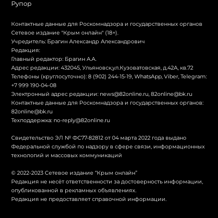
Рупор
Контактные данные для Роскомнадзора и государственных органов
Сетевое издание "Крым онлайн" (18+).
Учредитель: Брагин Александр Александрович
Редакция:
Главный редактор: Брагин А.А.
Адрес редакции: 432045, Ульяновск,ул.Кузоватовская, д.42А, кв.72
Телефоны (круглосуточно): 8 (902) 244-15-19, WhatsApp, Viber, Telegram:
+7 999 190-04-08
Электронный адрес редакции:
news@82online.ru
,
82online@bk.ru
Контактные данные для Роскомнадзора и государственных органов:
82online@bk.ru
Техподдержка:
no-reply@82online.ru
Свидетельство ЭЛ № ФС77-82812 от 04 марта 2022 года выдано
Федеральной службой по надзору в сфере связи, информационных
технологий и массовых коммуникаций
© 2022-2023 Сетевое издание “Крым онлайн”
Редакция не несёт ответственности за достоверность информации,
опубликованной в рекламных объявлениях.
Редакция не предоставляет справочной информации.