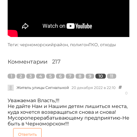
Теги: черноморскийрайон, полигонТКО, отходы
Комментарии
217
1
2
3
4
5
6
7
8
9
10
11
Житель улицы Сигнальной
20 декабря 2022 в 22:10
0
Уважаемая Власть,!!!
Не дайте Нам и Нашим детям лишиться места,
куда хочется возвращаться снова и снова!
Мусороперерабатывающему предприятию-Не
быть в Черноморском!!!
Ответить