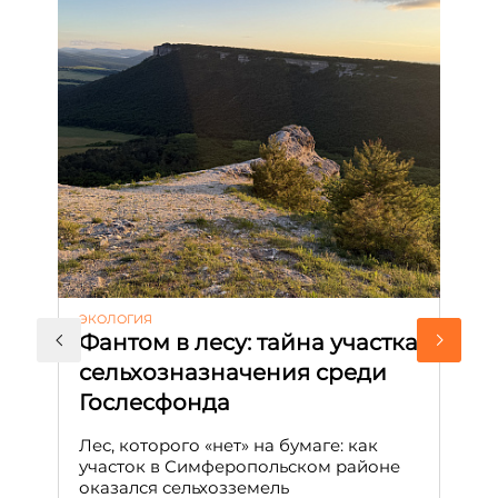
ЭКОЛОГИЯ
КУ
Фантом в лесу: тайна участка
Л
сельхозназначения среди
т
Гослесфонда
п
с
Лес, которого «нет» на бумаге: как
С
участок в Симферопольском районе
оказался сельхозземель