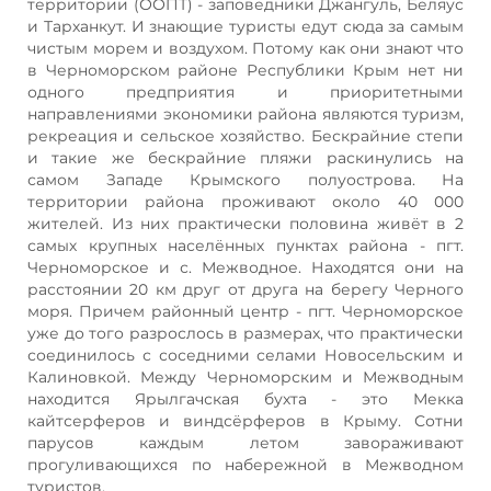
территории (ООПТ) - заповедники Джангуль, Беляус
и Тарханкут. И знающие туристы едут сюда за самым
чистым морем и воздухом. Потому как они знают что
в Черноморском районе Республики Крым нет ни
одного предприятия и приоритетными
направлениями экономики района являются туризм,
рекреация и сельское хозяйство. Бескрайние степи
и такие же бескрайние пляжи раскинулись на
самом Западе Крымского полуострова. На
территории района проживают около 40 000
жителей. Из них практически половина живёт в 2
самых крупных населённых пунктах района - пгт.
Черноморское и с. Межводное. Находятся они на
расстоянии 20 км друг от друга на берегу Черного
моря. Причем районный центр - пгт. Черноморское
уже до того разрослось в размерах, что практически
соединилось с соседними селами Новосельским и
Калиновкой. Между Черноморским и Межводным
находится Ярылгачская бухта - это Мекка
кайтсерферов и виндсёрферов в Крыму. Сотни
парусов каждым летом завораживают
прогуливающихся по набережной в Межводном
туристов.